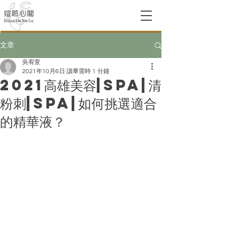
文章
吳宥萱
2021年10月6日
讀畢需時 1 分鐘
2021高雄美容|SPA|清
粉刺|SPA|如何挑選適合
的精華液？