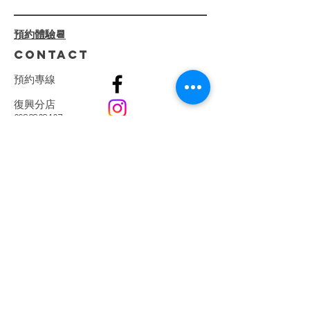
線加深|少女線
化療程，我們一步步解決肌膚
屏障受損、深層乾燥、泛紅刺
預約體驗📆
激等問題。 ⁡ 🌺 療程亮點：
CONTACT
🔸...
預
約
專
線
復興分店
0982808407
​巨蛋分店
0915066165