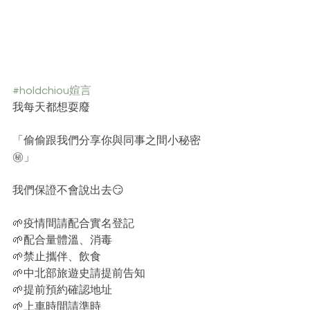
#holdchiou媗言
我每天都想耍廢
「偷偷跟我們分享你與同事之間小秘密
㊙️」
我們保證不會說出去😏
🌱疫情間請配合實名登記
🌱配合量體溫、消毒
🌱禁止攜伴、飲食
🌱中北部旅遊史請提前告知
🌱提前預約確認地址
🌱上車時間請準時