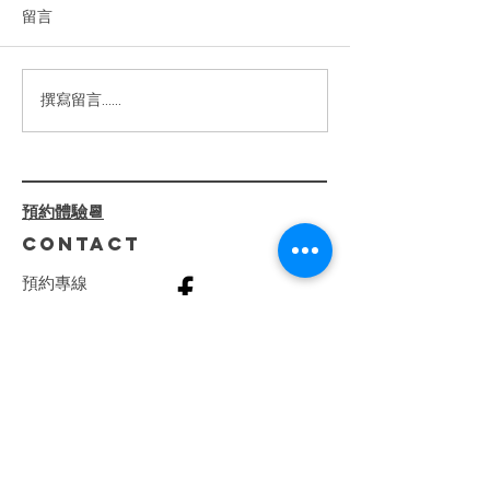
膚｜判斷膚質問題改善
留言
你的肌膚正在向你求救嗎？敏
感、乾燥、泛紅、暗沉……這
些困擾真的可以解決！✨ ⁡ 我們
的【嫩白柔光臉部護理】不僅
2024高雄美
撰寫留言......
僅是護膚，還是一場肌膚健康
薦|臉部緊緻|小
的革命。透過 專業診斷+客製
線加深|少女線
化療程，我們一步步解決肌膚
屏障受損、深層乾燥、泛紅刺
預約體驗📆
激等問題。 ⁡ 🌺 療程亮點：
CONTACT
🔸...
預
約
專
線
復興分店
0982808407
​巨蛋分店
0915066165