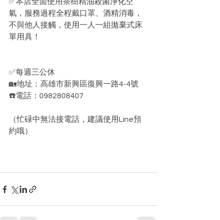
✅本店全面使用茶樹精油殺菌淨化空
氣，服務過程全程戴口罩、酒精消毒，
不與他人接觸，使用一人一組拋棄式床
單用具！﻿
✅每週三公休﻿
🏡地址：高雄市新興區復興一路4-4號﻿
☎️電話：0982808407
（忙碌中無法接電話，建議使用Line預
約哦）