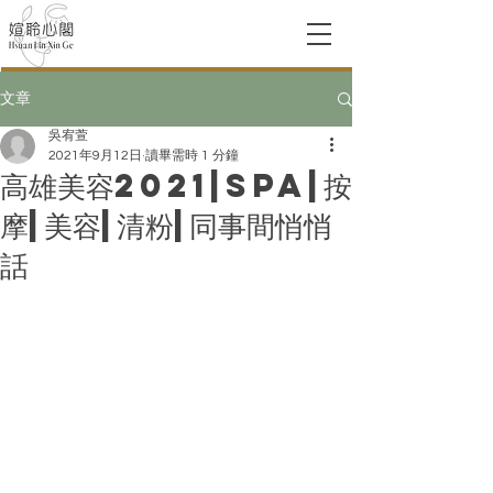
文章
吳宥萱
2021年9月12日
讀畢需時 1 分鐘
高雄美容2021|SPA|按
摩|美容|清粉|同事間悄悄
話