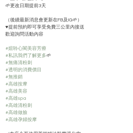
🌱更改日期提前3天
（後續最新消息會更新在FB及IG🌱）﻿
♥️提前預約即可享受免費三公里內接送
歡迎詢問活動內容 
#媗聆心閣美容芳療
#私訊我們了解更多
🌱﻿
#無痛清粉刺
#透明的消費價目
#無推銷
#高雄按摩
#高雄美容
#高雄spa
#高雄清粉刺
#高雄做臉
#高雄孕婦按摩