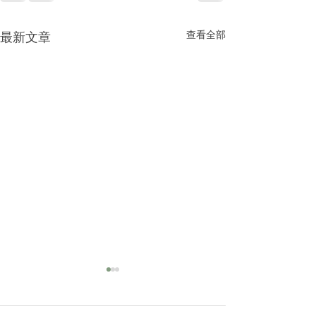
查看全部
最新文章
2025|高雄美容spa
做臉推薦｜敏感肌乾性肌