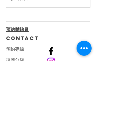
2024高雄美
僅是護膚，還是一場肌膚健康
薦|臉部緊緻|小
的革命。透過 專業診斷+客製
線加深|少女線
化療程，我們一步步解決肌膚
屏障受損、深層乾燥、泛紅刺
預約體驗📆
激等問題。 ⁡ 🌺 療程亮點：
CONTACT
🔸...
預
約
專
線
復興分店
0982808407
​巨蛋分店
0915066165