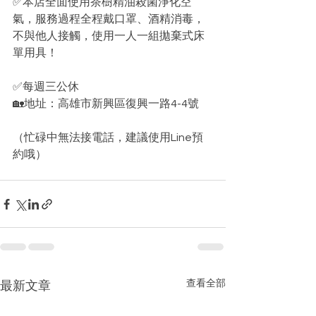
✅本店全面使用茶樹精油殺菌淨化空
氣，服務過程全程戴口罩、酒精消毒，
不與他人接觸，使用一人一組拋棄式床
單用具！﻿
✅每週三公休﻿
🏡地址：高雄市新興區復興一路4-4號﻿
（忙碌中無法接電話，建議使用Line預
約哦）
查看全部
最新文章