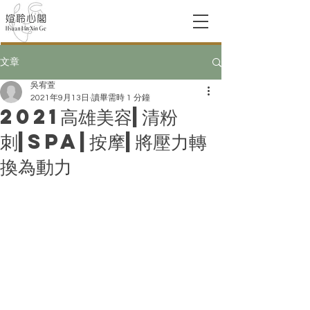
文章
吳宥萱
2021年9月13日
讀畢需時 1 分鐘
2021高雄美容|清粉
刺|SPA|按摩|將壓力轉
換為動力