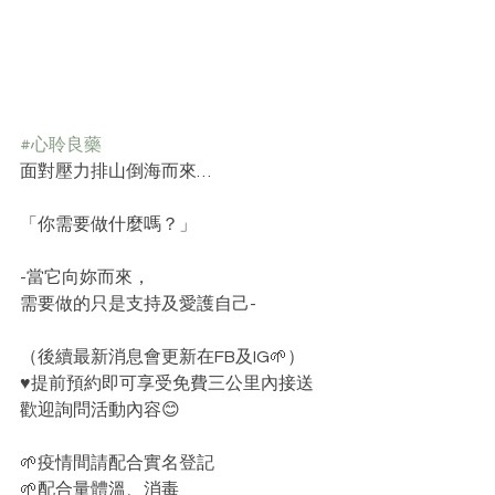
#心聆良藥
面對壓力排山倒海而來…
「你需要做什麼嗎？」
-當它向妳而來，
需要做的只是支持及愛護自己-
（後續最新消息會更新在FB及IG🌱）﻿
♥️提前預約即可享受免費三公里內接送 ﻿
歡迎詢問活動內容😊
🌱疫情間請配合實名登記
🌱配合量體溫、消毒