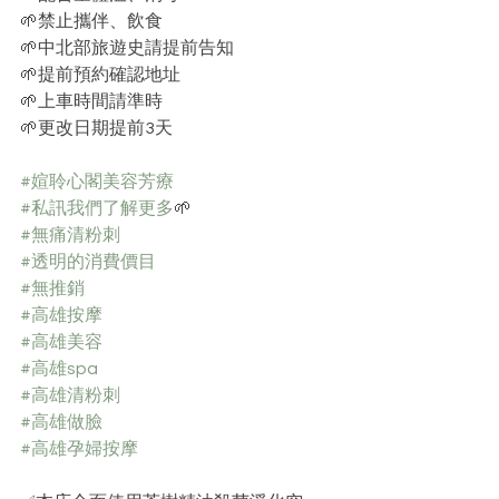
🌱禁止攜伴、飲食
🌱中北部旅遊史請提前告知
🌱提前預約確認地址
🌱上車時間請準時
🌱更改日期提前3天
#媗聆心閣美容芳療
#私訊我們了解更多
🌱﻿
#無痛清粉刺
#透明的消費價目
#無推銷
#高雄按摩
#高雄美容
#高雄spa
#高雄清粉刺
#高雄做臉
#高雄孕婦按摩