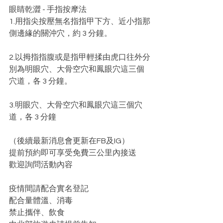
眼睛乾澀 - 手指按摩法
1.用指尖按壓無名指指甲下方、近小指那
側邊緣的關沖穴，約 3 分鐘。
2.以拇指指腹或是指甲輕揉由虎口往外分
別為明眼穴、大骨空穴和鳳眼穴這三個
穴道，各 3 分鐘。
3.明眼穴、大骨空穴和鳳眼穴這三個穴
道，各 3 分鐘
（後續最新消息會更新在FB及IG）
提前預約即可享受免費三公里內接送
歡迎詢問活動內容
疫情間請配合實名登記
配合量體溫、消毒
禁止攜伴、飲食