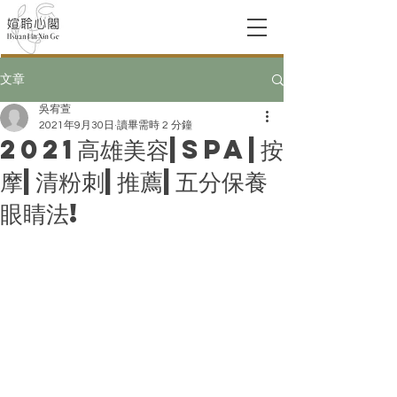
文章
吳宥萱
2021年9月30日
讀畢需時 2 分鐘
2021高雄美容|SPA|按
摩|清粉刺|推薦|五分保養
眼睛法!