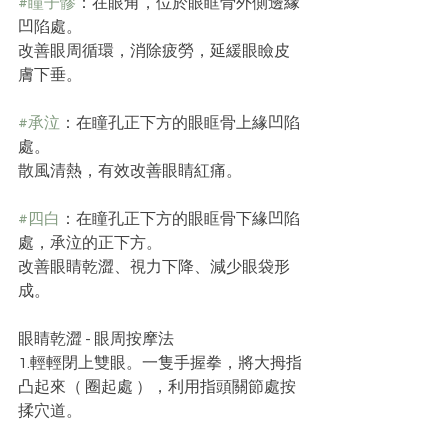
#瞳子髎
：在眼角，位於眼眶骨外側邊緣
凹陷處。
改善眼周循環，消除疲勞，延緩眼瞼皮
膚下垂。
#承泣
：在瞳孔正下方的眼眶骨上緣凹陷
處。
散風清熱，有效改善眼睛紅痛。
#四白
：在瞳孔正下方的眼眶骨下緣凹陷
處，承泣的正下方。
改善眼睛乾澀、視力下降、減少眼袋形
成。
眼睛乾澀 - 眼周按摩法
1.輕輕閉上雙眼。一隻手握拳，將大拇指
凸起來（ 圈起處 ），利用指頭關節處按
揉穴道。