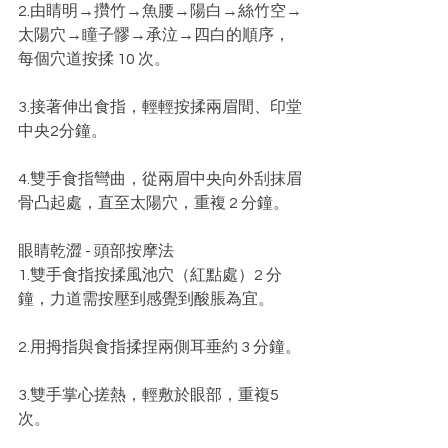
2.由睛明→攢竹→魚腰→陽白→絲竹空→
太陽穴→瞳子髎→承泣→四白的順序，
每個穴道按揉 10 次。
3.接著伸出食指，輕輕按揉兩眉間、印堂
中央2分鐘。
4.雙手食指彎曲，從兩眉中央向外刮抹眉
骨凸起處，直至太陽穴，重複 2 分鐘。
眼睛乾澀 - 頭部按摩法
1.雙手食指按揉風池穴（紅點處）2 分
鐘，力道需按壓到感覺到酸脹為宜。
2.用拇指與食指揉捏兩側耳垂約 3 分鐘。
3.雙手掌心搓熱，輕敷於眼部，重複5 
次。