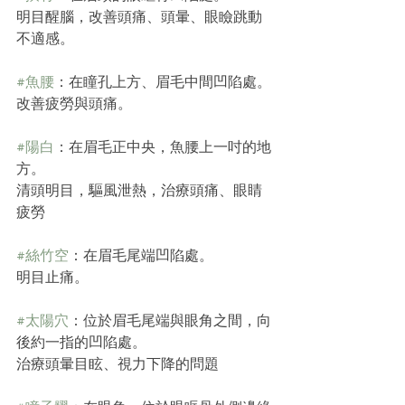
明目醒腦，改善頭痛、頭暈、眼瞼跳動
不適感。
#魚腰
：在瞳孔上方、眉毛中間凹陷處。
改善疲勞與頭痛。
#陽白
：在眉毛正中央，魚腰上一吋的地
方。
清頭明目，驅風泄熱，治療頭痛、眼睛
疲勞
#絲竹空
：在眉毛尾端凹陷處。
明目止痛。
#太陽穴
：位於眉毛尾端與眼角之間，向
後約一指的凹陷處。
治療頭暈目眩、視力下降的問題