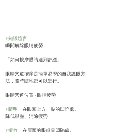
#知識媗言
瞬間解除眼睛疲勞
「如何按摩眼睛達到舒緩」
眼睛穴道按摩是簡單易學的自我護眼方
法，隨時隨地都可以進行。
眼睛穴道位置 - 眼睛疲勞
#睛明
：在眼頭上方一點的凹陷處。
降低眼壓、消除疲勞
#攢竹
：在眉頭的眼眶骨凹陷處。