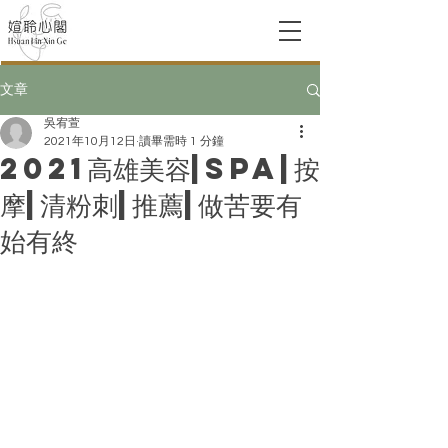
文章
吳宥萱
2021年10月12日
讀畢需時 1 分鐘
2021高雄美容|spa|按
摩|清粉刺|推薦|做苦要有
始有終