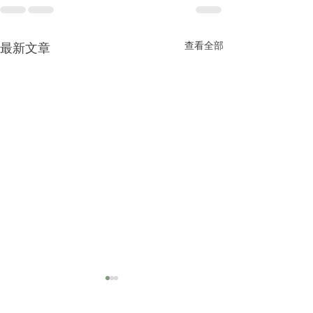
查看全部
最新文章
2025|高雄美容spa
做臉推薦｜敏感肌乾性肌