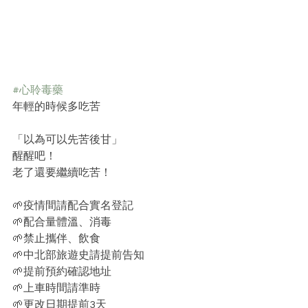
#心聆毒藥
年輕的時候多吃苦﻿
「以為可以先苦後甘」﻿
醒醒吧！﻿
老了還要繼續吃苦！﻿
🌱疫情間請配合實名登記﻿
🌱配合量體溫、消毒﻿
🌱禁止攜伴、飲食﻿
🌱中北部旅遊史請提前告知﻿
🌱提前預約確認地址﻿
🌱上車時間請準時﻿
🌱更改日期提前3天﻿