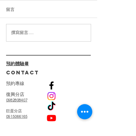
膚｜判斷膚質問題改善
留言
你的肌膚正在向你求救嗎？敏
感、乾燥、泛紅、暗沉……這
些困擾真的可以解決！✨ ⁡ 我們
的【嫩白柔光臉部護理】不僅
2024高雄美
撰寫留言......
僅是護膚，還是一場肌膚健康
薦|臉部緊緻|小
的革命。透過 專業診斷+客製
線加深|少女線
化療程，我們一步步解決肌膚
屏障受損、深層乾燥、泛紅刺
預約體驗📆
激等問題。 ⁡ 🌺 療程亮點：
CONTACT
🔸...
預
約
專
線
復興分店
0982808407
​巨蛋分店
0915066165