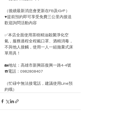
（後續最新消息會更新在FB及IG🌱）﻿
♥️提前預約即可享受免費三公里內接送﻿
歡迎詢問活動內容 ﻿
✅本店全面使用茶樹精油殺菌淨化空
氣，服務過程全程戴口罩、酒精消毒，
不與他人接觸，使用一人一組拋棄式床
單用具！﻿
🏡地址：高雄市新興區復興一路4-4號﻿
☎️電話：0982808407﻿
（忙碌中無法接電話，建議使用Line預
約哦）