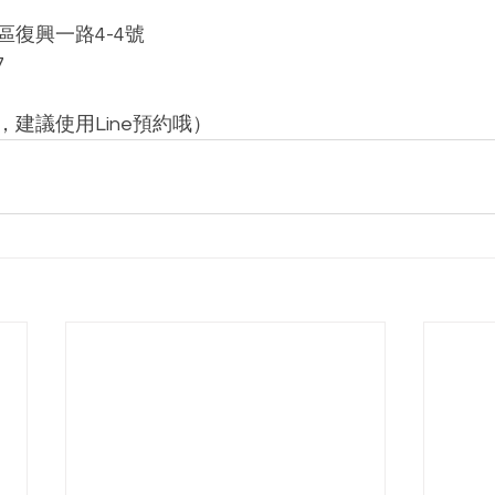
區復興一路4-4號
7
建議使用Line預約哦）