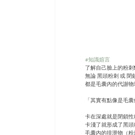
#知識媗言
了解自己臉上的粉刺❗
無論 黑頭粉刺 或 
都是毛囊內的代謝物
「其實有點像是毛囊便
卡在深處就是閉鎖性
卡淺了就形成了黑頭
毛囊內的排泄物（粉