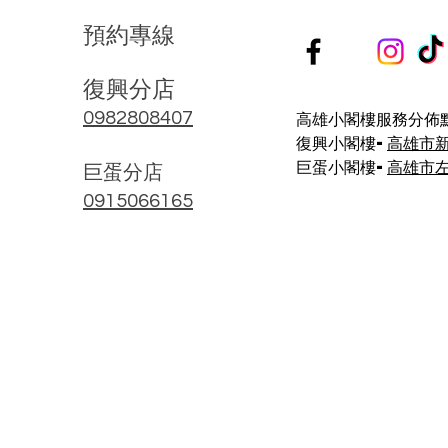
預
約
專
線
復興分店
高雄小閣樓服務分佈點
0982808407
復興小閣樓-
高雄市
巨蛋小閣樓-
高雄市左
​巨蛋分店
0915066165