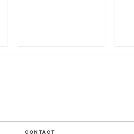
2025|高雄美容spa做臉
推薦｜敏感肌乾性肌膚｜判斷
膚質問題改善
你的肌膚正在向你求救嗎？敏感、
乾燥、泛紅、暗沉……這些困擾真
的可以解決！✨ ⁡ 我們的【嫩白柔
光臉部護理】不僅僅是護膚，還是
20
一場肌膚健康的革命。透過 專業
臉部
診斷+客製化療程，我們一步步解
深|
決肌膚屏障受損、深層乾燥、泛紅
刺激等問題。 ⁡ 🌺 療程亮點： 🔸...
CONTACT