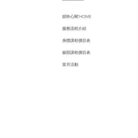
媗聆心閣'HOME
服務流程介紹
身體課程價目表
臉部課程價目表
當月活動