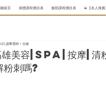
聆聽媗言
身體課程價目表
臉部課程價目表
💫【名人推
月3日
讀畢需時 1 分鐘
高雄美容|spa|按摩|清
解粉刺嗎?