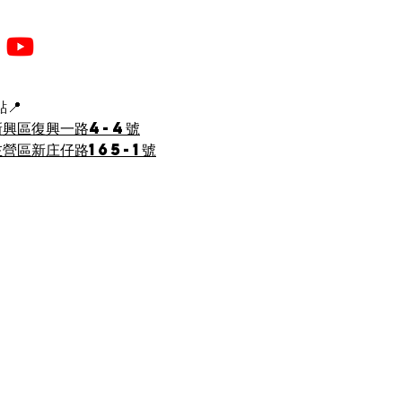
📍
新興區復興一路4-4號
營區新庄仔路165-1號