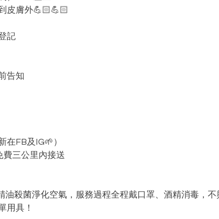
膚外💪🏻💪🏻
登記
提前告知
在FB及IG🌱）
受免費三公里內接送
精油殺菌淨化空氣，服務過程全程戴口罩、酒精消毒，不
單用具！