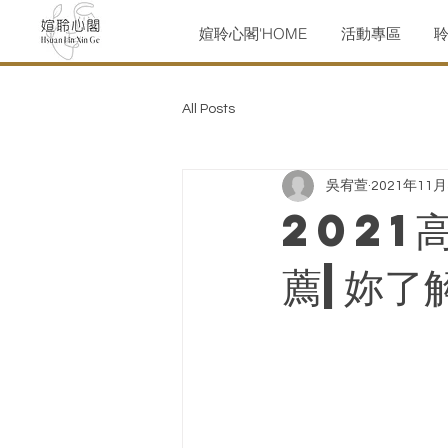
媗聆心閣'HOME
活動專區
All Posts
吳宥萱
2021年11
2021
薦|妳了