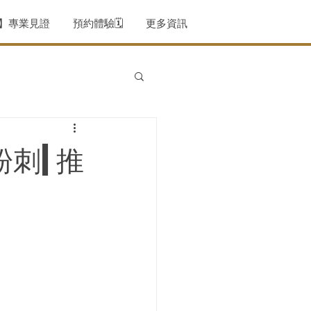
薦】專業見證
預約體驗🗓️
更多資訊
粉刺|推