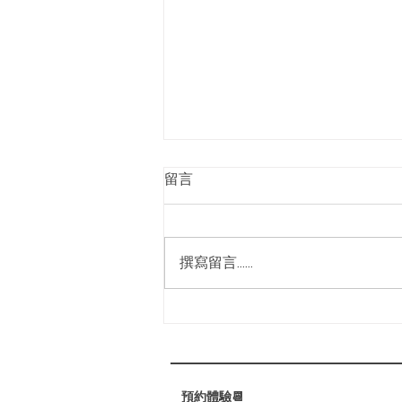
2025高雄按摩芳療spa
留言
推薦｜身體求救訊號｜身體問
題自我檢測
你的肩頸是否僵硬不適？你的腰背
是否時常隱隱作痛？壓力與疲勞是
撰寫留言......
否讓你的睡眠變得困難重重？ 別
擔心，我們的專業芳療護理，為你
找回身心的平衡與舒適！ ⁡ 🌟 媗聆
心閣的全身手技芳療放鬆護理：
✔️ 促進淋巴循環，減輕水腫，幫
助代謝廢物。 ✔️...
預約體驗📆