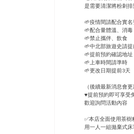
是需要清潔將粉刺排到皮
🌱疫情間請配合實名
🌱配合量體溫、消毒
🌱禁止攜伴、飲食
🌱中北部旅遊史請
🌱提前預約確認地址
🌱上車時間請準時
🌱更改日期提前3天
（後續最新消息會更新
♥️提前預約即可享
歡迎詢問活動內容
✅本店全面使用茶樹
用一人一組拋棄式床