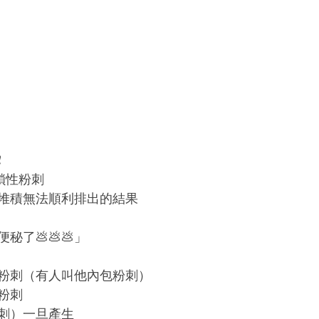
️
閉鎖性粉刺
堆積無法順利排出的結果
秘了💩💩💩」
粉刺（有人叫他內包粉刺）
粉刺
刺）一旦產生