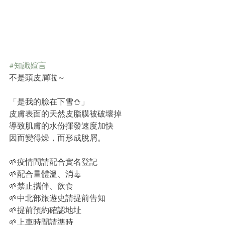
#知識媗言
不是頭皮屑啦～
「是我的臉在下雪⛄️」
皮膚表面的天然皮脂膜被破壞掉
導致肌膚的水份揮發速度加快
因而變得燥，而形成脫屑。
🌱疫情間請配合實名登記
🌱配合量體溫、消毒
🌱禁止攜伴、飲食
🌱中北部旅遊史請提前告知
🌱提前預約確認地址
🌱上車時間請準時