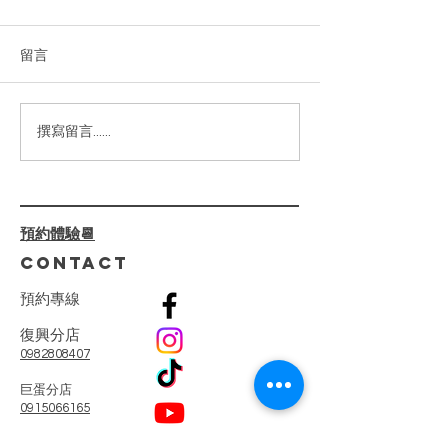
做臉推薦｜敏感肌乾性肌
膚｜判斷膚質問題改善
留言
你的肌膚正在向你求救嗎？敏
感、乾燥、泛紅、暗沉……這
些困擾真的可以解決！✨ ⁡ 我們
的【嫩白柔光臉部護理】不僅
2024高雄美
撰寫留言......
僅是護膚，還是一場肌膚健康
薦|臉部緊緻|小
的革命。透過 專業診斷+客製
線加深|少女線
化療程，我們一步步解決肌膚
屏障受損、深層乾燥、泛紅刺
預約體驗📆
激等問題。 ⁡ 🌺 療程亮點：
CONTACT
🔸...
預
約
專
線
復興分店
0982808407
​巨蛋分店
0915066165