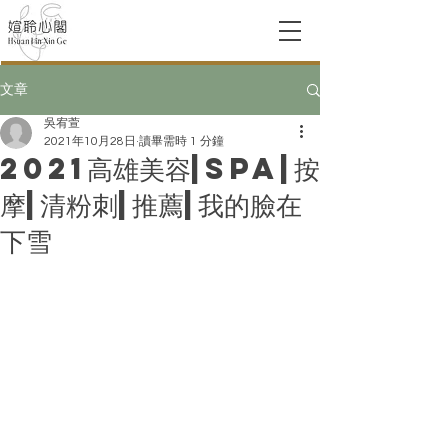
文章
吳宥萱
2021年10月28日
讀畢需時 1 分鐘
2021高雄美容|spa|按
摩|清粉刺|推薦|我的臉在
下雪