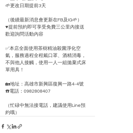
🌱更改日期提前3天
（後續最新消息會更新在FB及IG🌱）
♥️提前預約即可享受免費三公里內接送
歡迎詢問活動內容
✅本店全面使用茶樹精油殺菌淨化空
氣，服務過程全程戴口罩、酒精消毒，
不與他人接觸，使用一人一組拋棄式床
單用具！
🏡地址：高雄市新興區復興一路4-4號
☎️電話：0982808407
（忙碌中無法接電話，建議使用Line預
約哦）