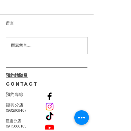
2025|高雄美容spa
做臉推薦｜敏感肌乾性肌
膚｜判斷膚質問題改善
留言
你的肌膚正在向你求救嗎？敏
感、乾燥、泛紅、暗沉……這
些困擾真的可以解決！✨ ⁡ 我們
的【嫩白柔光臉部護理】不僅
2024高雄美
撰寫留言......
僅是護膚，還是一場肌膚健康
薦|臉部緊緻|小
的革命。透過 專業診斷+客製
線加深|少女線
化療程，我們一步步解決肌膚
屏障受損、深層乾燥、泛紅刺
預約體驗📆
激等問題。 ⁡ 🌺 療程亮點：
CONTACT
🔸...
預
約
專
線
復興分店
0982808407
​巨蛋分店
0915066165