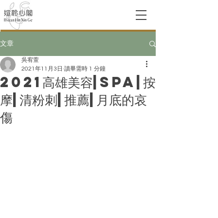
文章
吳宥萱
2021年11月3日
讀畢需時 1 分鐘
2021高雄美容|spa|按
摩|清粉刺|推薦|月底的哀
傷