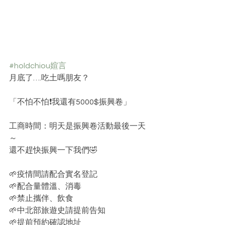
#holdchiou媗言
月底了….吃土嗎朋友？
「不怕不怕❗️我還有5000$振興卷」
工商時間：明天是振興卷活動最後一天
～
還不趕快振興一下我們🤣
🌱疫情間請配合實名登記
🌱配合量體溫、消毒
🌱禁止攜伴、飲食
🌱中北部旅遊史請提前告知
🌱提前預約確認地址