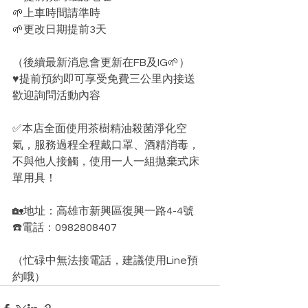
🌱上車時間請準時
🌱更改日期提前3天
（後續最新消息會更新在FB及IG🌱）
♥️提前預約即可享受免費三公里內接送
歡迎詢問活動內容
✅本店全面使用茶樹精油殺菌淨化空
氣，服務過程全程戴口罩、酒精消毒，
不與他人接觸，使用一人一組拋棄式床
單用具！
🏡地址：高雄市新興區復興一路4-4號
☎️電話：0982808407
（忙碌中無法接電話，建議使用Line預
約哦）