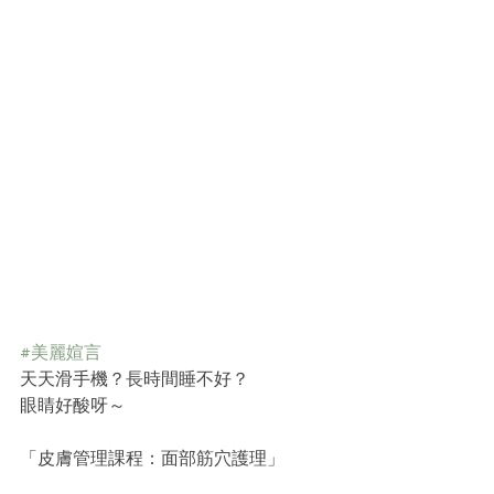
#美麗媗言
天天滑手機？長時間睡不好？
眼睛好酸呀～
「皮膚管理課程：面部筋穴護理」