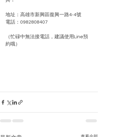
具！
地址：高雄市新興區復興一路4-4號
電話：0982808407
（忙碌中無法接電話，建議使用Line預
約哦）
查看全部