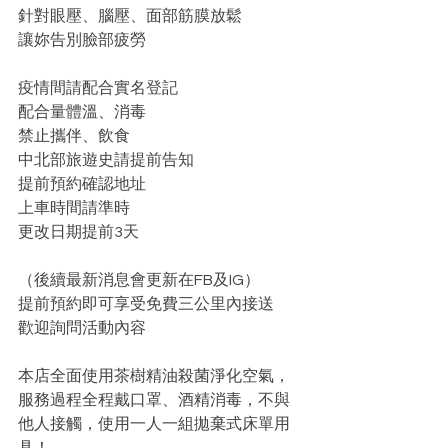
針對眼壓、腦壓、面部筋膜放鬆
讓妳告別臉部疲勞
疫情間請配合實名登記
配合量體溫、消毒
禁止攜伴、飲食
中北部旅遊史請提前告知
提前預約確認地址
上車時間請準時
更改日期提前3天
（後續最新消息會更新在FB及IG）
提前預約即可享受免費三公里內接送
歡迎詢問活動內容 
本店全面使用茶樹精油殺菌淨化空氣，
服務過程全程戴口罩、酒精消毒，不與
他人接觸，使用一人一組拋棄式床單用