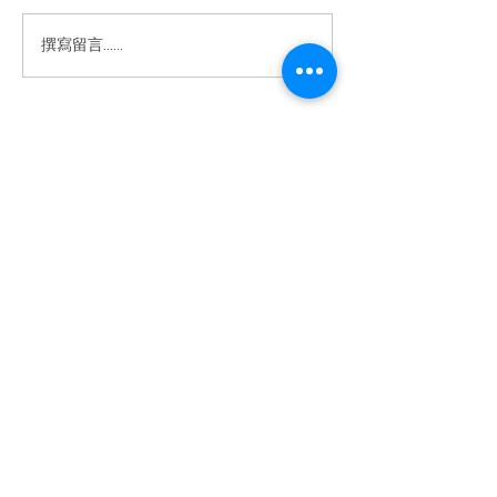
些困擾真的可以解決！✨ ⁡ 我們
的【嫩白柔光臉部護理】不僅
2024高雄美
撰寫留言......
僅是護膚，還是一場肌膚健康
薦|臉部緊緻|小
的革命。透過 專業診斷+客製
線加深|少女線
化療程，我們一步步解決肌膚
屏障受損、深層乾燥、泛紅刺
預約體驗📆
激等問題。 ⁡ 🌺 療程亮點：
CONTACT
🔸...
預
約
專
線
復興分店
0982808407
​巨蛋分店
0915066165