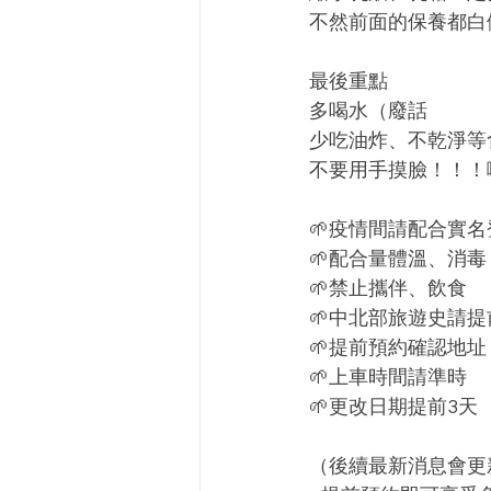
不然前面的保養都白
最後重點
多喝水（廢話
少吃油炸、不乾淨等
不要用手摸臉！！！
🌱疫情間請配合實名
🌱配合量體溫、消毒
🌱禁止攜伴、飲食
🌱中北部旅遊史請
🌱提前預約確認地址
🌱上車時間請準時
🌱更改日期提前3天
（後續最新消息會更新