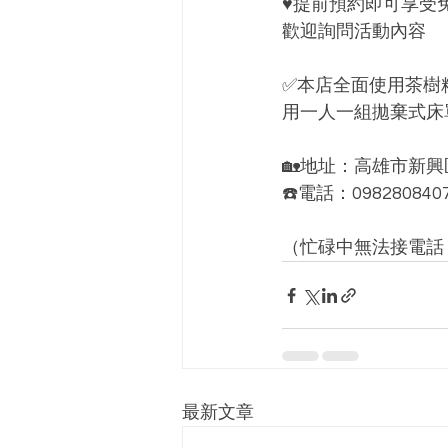
♥️提前預約即可享
歡迎詢問活動內容
✅本店全面使用茶樹
用一人一組拋棄式床
🏡地址：高雄市新興
☎️電話：098280840
（忙碌中無法接電話，
最新文章