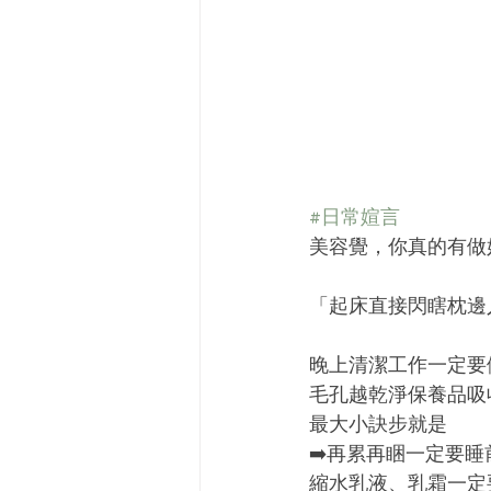
#日常媗言
美容覺，你真的有做
「起床直接閃瞎枕邊
晚上清潔工作一定要
毛孔越乾淨保養品吸
最大小訣步就是
➡️再累再睏一定要睡
縮水乳液、乳霜一定