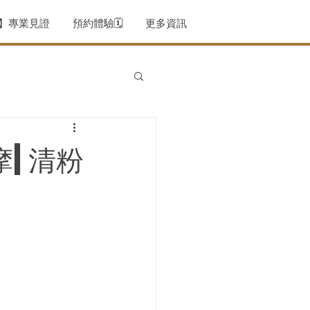
薦】專業見證
預約體驗🗓️
更多資訊
摩|清粉