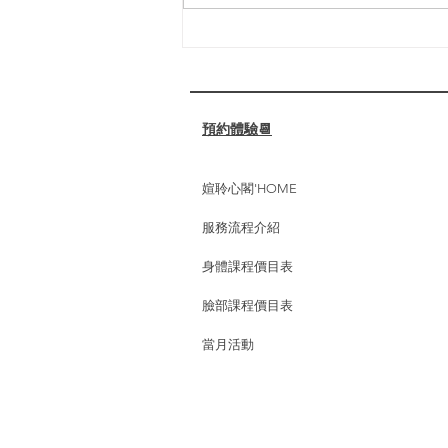
擔心，我們的專業芳療護理，為你
找回身心的平衡與舒適！ ⁡ 🌟 媗聆
心閣的全身手技芳療放鬆護理：
✔️ 促進淋巴循環，減輕水腫，幫
助代謝廢物。 ✔️...
預約體驗📆
媗聆心閣'HOME
服務流程介紹
身體課程價目表
臉部課程價目表
當月活動