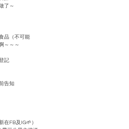
做了～
食品（不可能
啊～～～
登記
提前告知
在FB及IG🌱）