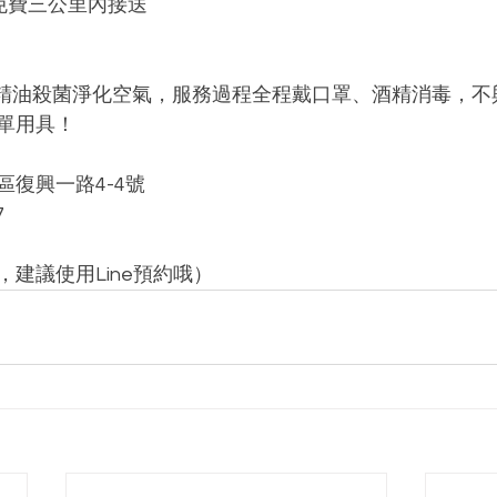
受免費三公里內接送
精油殺菌淨化空氣，服務過程全程戴口罩、酒精消毒，不
單用具！
區復興一路4-4號
7
建議使用Line預約哦）