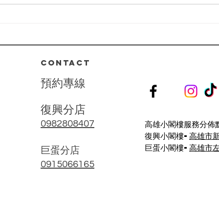
光臉部護理】不僅僅是護膚，還是
20
一場肌膚健康的革命。透過 專業
臉部
診斷+客製化療程，我們一步步解
深|
決肌膚屏障受損、深層乾燥、泛紅
刺激等問題。 ⁡ 🌺 療程亮點： 🔸...
CONTACT
預
約
專
線
復興分店
高雄小閣樓服務分佈點
0982808407
復興小閣樓-
高雄市
巨蛋小閣樓-
高雄市左
​巨蛋分店
0915066165