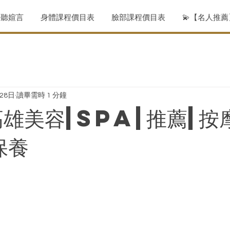
聆聽媗言
身體課程價目表
臉部課程價目表
💫【名人推
月28日
讀畢需時 1 分鐘
高雄美容|SPA|推薦|按
保養