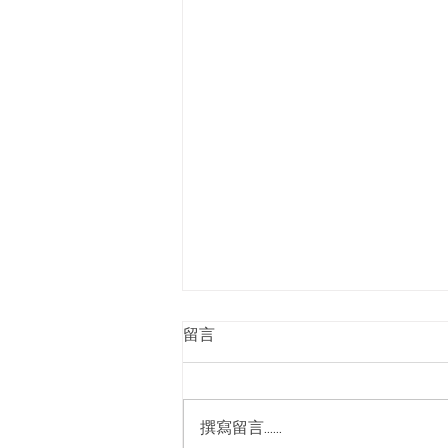
2025高雄按摩芳療spa
留言
推薦｜身體求救訊號｜身體問
題自我檢測
你的肩頸是否僵硬不適？你的腰背
是否時常隱隱作痛？壓力與疲勞是
撰寫留言......
否讓你的睡眠變得困難重重？ 別