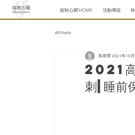
媗聆心閣'HOME
活動專區
All Posts
吳宥萱
2021年10
2021
刺|睡前