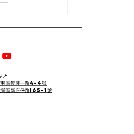
24高雄美容spa推薦|
緊緻|小v臉|輪廓線加
少女線
📍
新興區復興一路4-4號
營區新庄仔路165-1號