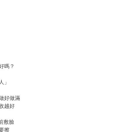
好嗎？
人」
做好做滿
收越好
前敷臉
要擦