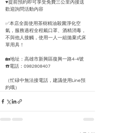
♥️提前預約即可享受免費三公里內接送﻿
歡迎詢問活動內容 ﻿
✅本店全面使用茶樹精油殺菌淨化空
氣，服務過程全程戴口罩、酒精消毒，
不與他人接觸，使用一人一組拋棄式床
單用具！﻿
🏡地址：高雄市新興區復興一路4-4號﻿
☎️電話：0982808407﻿
（忙碌中無法接電話，建議使用Line預
約哦）