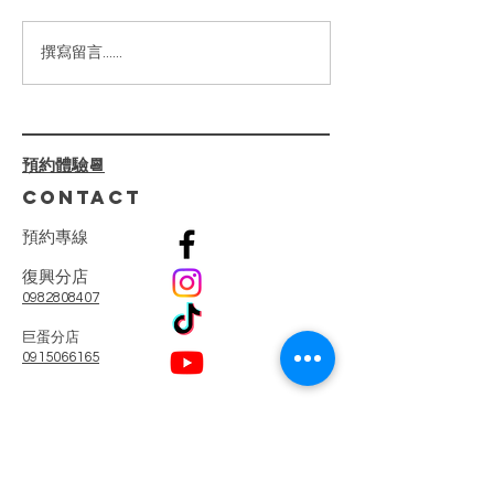
些困擾真的可以解決！✨ ⁡ 我們
的【嫩白柔光臉部護理】不僅
2024高雄美
撰寫留言......
僅是護膚，還是一場肌膚健康
薦|臉部緊緻|小
的革命。透過 專業診斷+客製
線加深|少女線
化療程，我們一步步解決肌膚
屏障受損、深層乾燥、泛紅刺
預約體驗📆
激等問題。 ⁡ 🌺 療程亮點：
CONTACT
🔸...
預
約
專
線
復興分店
0982808407
​巨蛋分店
0915066165