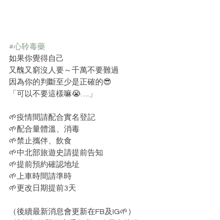
#心聆毒藥
如果你覺得自己﻿
又醜又窮沒人要～千萬不要難過﻿
因為你的判斷至少是正確的😎
「可以不要這樣嘛😭….」﻿
🌱疫情間請配合實名登記﻿
🌱配合量體溫、消毒﻿
🌱禁止攜伴、飲食﻿
🌱中北部旅遊史請提前告知﻿
🌱提前預約確認地址﻿
🌱上車時間請準時﻿
🌱更改日期提前3天﻿
（後續最新消息會更新在FB及IG🌱）﻿