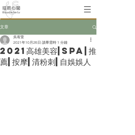
文章
吳宥萱
2021年10月28日
讀畢需時 1 分鐘
2021高雄美容|SPA|推
薦|按摩|清粉刺|自娛娛人