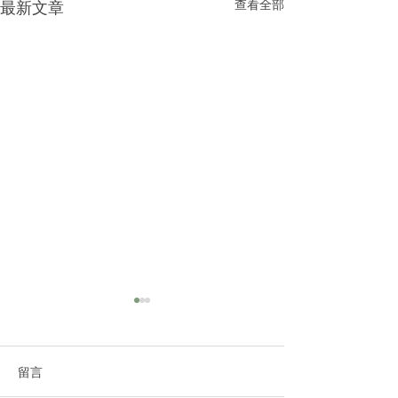
查看全部
最新文章
2025|高雄美容spa
做臉推薦｜敏感肌乾性肌
膚｜判斷膚質問題改善
留言
你的肌膚正在向你求救嗎？敏
感、乾燥、泛紅、暗沉……這