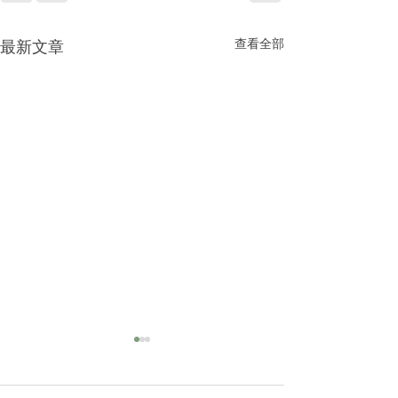
查看全部
最新文章
2025|高雄美容spa
做臉推薦｜敏感肌乾性肌