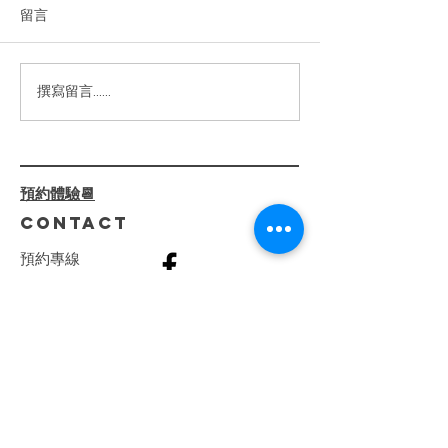
膚｜判斷膚質問題改善
留言
你的肌膚正在向你求救嗎？敏
感、乾燥、泛紅、暗沉……這
些困擾真的可以解決！✨ ⁡ 我們
的【嫩白柔光臉部護理】不僅
2024高雄美
撰寫留言......
僅是護膚，還是一場肌膚健康
薦|臉部緊緻|小
的革命。透過 專業診斷+客製
線加深|少女線
化療程，我們一步步解決肌膚
屏障受損、深層乾燥、泛紅刺
預約體驗📆
激等問題。 ⁡ 🌺 療程亮點：
CONTACT
🔸...
預
約
專
線
復興分店
0982808407
​巨蛋分店
0915066165