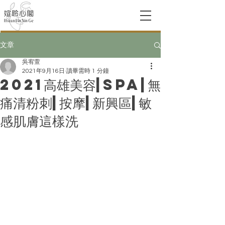
文章
吳宥萱
2021年9月16日
讀畢需時 1 分鐘
2021高雄美容|spa|無
痛清粉刺|按摩|新興區|敏
感肌膚這樣洗