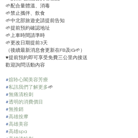
🌱配合量體溫、消毒
🌱禁止攜伴、飲食
🌱中北部旅遊史請提前告知
🌱提前預約確認地址
🌱上車時間請準時
🌱更改日期提前3天
（後續最新消息會更新在FB及IG🌱）﻿
♥️提前預約即可享受免費三公里內接送
歡迎詢問活動內容
#
媗聆心閣美容芳療
#
私訊我們了解更多
🌱﻿
#
無痛清粉刺
#
透明的消費價目
#
無推銷
#
高雄按摩
#
高雄美容
#
高雄spa