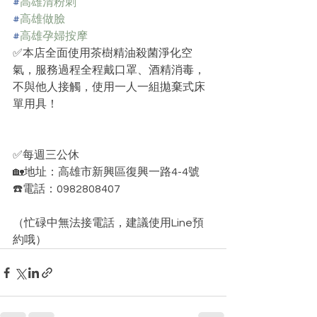
#
高雄清粉刺
#
高雄做臉
#
高雄孕婦按摩
✅本店全面使用茶樹精油殺菌淨化空
氣，服務過程全程戴口罩、酒精消毒，
不與他人接觸，使用一人一組拋棄式床
單用具！﻿
✅每週三公休﻿
🏡地址：高雄市新興區復興一路4-4號﻿
☎️電話：0982808407
（忙碌中無法接電話，建議使用Line預
約哦）