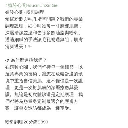
#媗聆心閣HsuanLinXinGe
媗聆心閣 · 粉刺調理
煩惱粉刺與毛孔堵塞問題？我們的專業
調理護理，細心呵護每一寸臉部肌膚，
深層清潔並溫和去除多餘油脂與粉刺。
透過細膩的手法讓毛孔暢通無阻，肌膚
清爽透亮！✨
🌿 為什麼選擇我們？
在媗聆心閣，我們堅持每一個細節，以
溫柔專業的技術，讓您在放鬆舒適的環
境中重拾自信美肌。這不僅僅是一次護
理，更是一次對肌膚的深層療癒與愛
護。無論是初次體驗還是定期護理，我
們都將為您量身定制最適合的護膚方
案，讓每次造訪都成為一種享受。
粉刺調理20分鐘$899