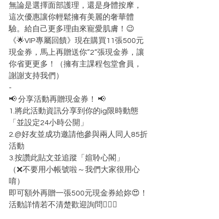
無論是選擇面部護理，還是身體按摩，
這次優惠讓你輕鬆擁有美麗的奢華體
驗。給自己更多理由來寵愛肌膚！😉
《🌟VIP專屬回饋》現在購買11張500元
現金券，馬上再贈送你”2”張現金券，讓
你省更更多！（擁有主課程包堂會員，
謝謝支持我們）
-
📢 分享活動再贈現金券！ 📢
1.將此活動資訊分享到你的ig限時動態
「並設定24小時公開」
2.@好友並成功邀請他參與兩人同人85折
活動
3.按讚此貼文並追蹤「媗聆心閣」
（❌不要用小帳號啦～我們大家很用心
唷）
即可額外再贈一張500元現金券給妳😍！
活動詳情若不清楚歡迎詢問🙋🏻‍♀️