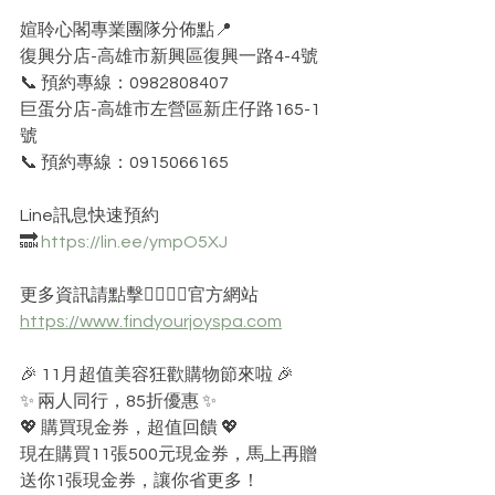
媗聆心閣專業團隊分佈點📍
復興分店-高雄市新興區復興一路4-4號
📞 預約專線：0982808407
巨蛋分店-高雄市左營區新庄仔路165-1
號
📞 預約專線：0915066165
Line訊息快速預約 
🔜 
https://lin.ee/ympO5XJ
更多資訊請點擊👇🏻👇🏻官方網站 
https://www.findyourjoyspa.com
🎉 11月超值美容狂歡購物節來啦 🎉
✨ 兩人同行，85折優惠 ✨
💖 購買現金券，超值回饋 💖
現在購買11張500元現金券，馬上再贈
送你1張現金券，讓你省更多！