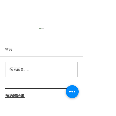
2025|高雄美容spa
做臉推薦｜敏感肌乾性肌
膚｜判斷膚質問題改善
留言
你的肌膚正在向你求救嗎？敏
感、乾燥、泛紅、暗沉……這
些困擾真的可以解決！✨ ⁡ 我們
的【嫩白柔光臉部護理】不僅
2024高雄美
撰寫留言......
僅是護膚，還是一場肌膚健康
薦|臉部緊緻|小
的革命。透過 專業診斷+客製
線加深|少女線
化療程，我們一步步解決肌膚
屏障受損、深層乾燥、泛紅刺
預約體驗📆
激等問題。 ⁡ 🌺 療程亮點：
CONTACT
🔸...
預
約
專
線