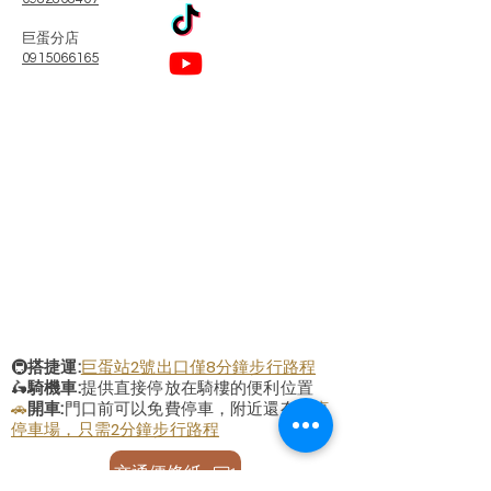
​巨蛋分店
0915066165
🚇
搭捷運:
巨蛋站2號出口僅8分鐘步行路程
🛵
騎機車:
提供直接停放在騎樓的便利位置
🚗
開車:
門口前可以免費停車，附近還有
至真
停車場，只需2分鐘步行路程
交通便條紙