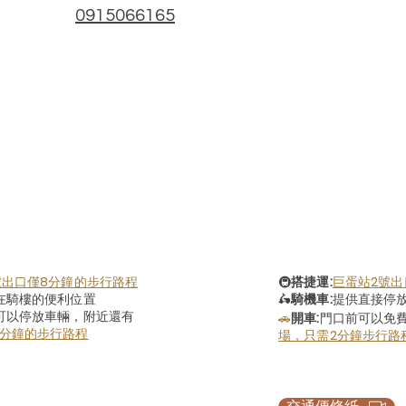
0915066165
號出口僅8分鐘的步行路程
🚇
搭捷運:
巨蛋站2號出
在騎樓的便利位置
🛵
騎機車:
提供直接停
可以停放車輛，附近還有
🚗
開車:
門口前可以免
3分鐘的步行路程
場，只需2分鐘步行路