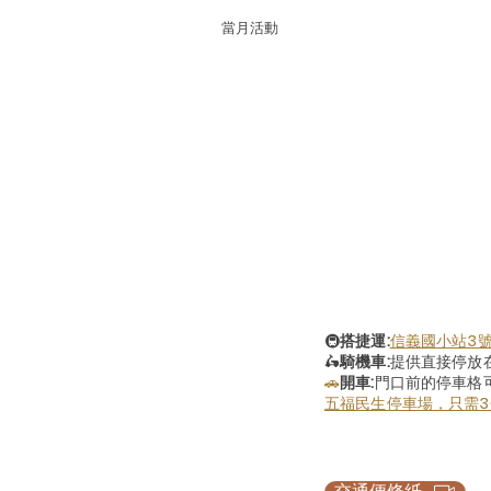
當月活動
🚇
搭捷運:
信義國小站3
🛵
騎機車:
提供直接停放
🚗
開車:
門口前的停車格
五福民生停車場，只需