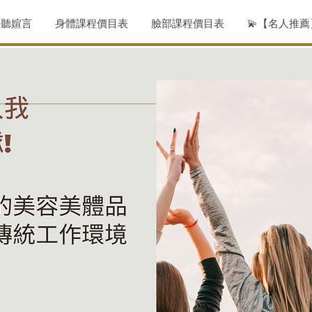
聆聽媗言
身體課程價目表
臉部課程價目表
💫【名人推