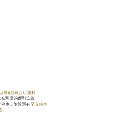
口僅8分鐘步行路程
放在騎樓的便利位置
費停車，附近還有
至真停車
程