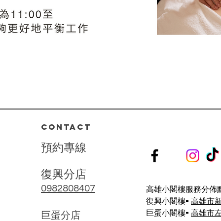
CONTACT
預
約
專
線
復興分店
高雄小閣樓服務分佈點
0982808407
復興小閣樓-
高雄市
巨蛋小閣樓-
高雄市左
​巨蛋分店