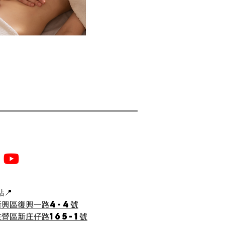
📍
新興區復興一路4-4號
營區新庄仔路165-1號