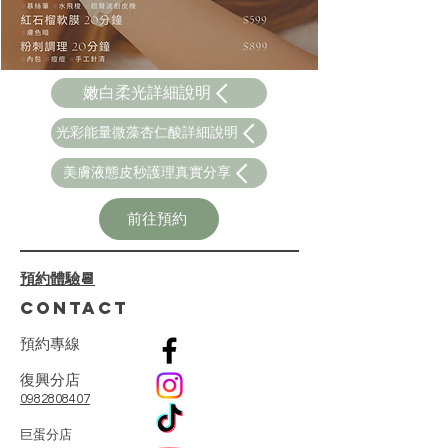
嫩白柔光詳細說明
光彩能量微藻杏仁酸詳細說明
美膚液態皮秒護理真實分享
前往預約
預約體驗📆
CONTACT
預
約
專
線
復興分店
0982808407
​巨蛋分店