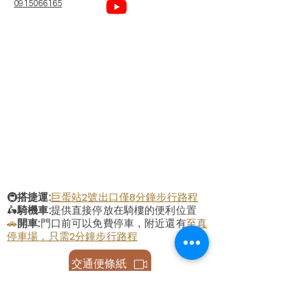
0915066165
🚇
搭捷運:
巨蛋站2號出口僅8分鐘步行路程
🛵
騎機車:
提供直接停放在騎樓的便利位置
🚗
開車:
門口前可以免費停車，附近還有
至真
停車場，只需2分鐘步行路程
交通便條紙