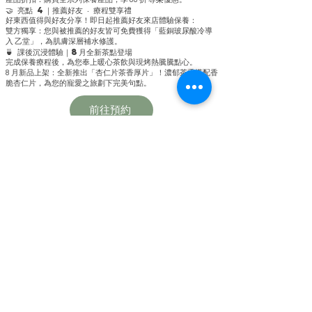
🤝 亮點 4｜推薦好友 ‧ 療程雙享禮
好東西值得與好友分享！即日起推薦好友來店體驗保養：
雙方獨享：您與被推薦的好友皆可免費獲得「藍銅玻尿酸冷導
入 乙堂」，為肌膚深層補水修護。
🍵 課後沉浸體驗｜8月全新茶點登場
完成保養療程後，為您奉上暖心茶飲與現烤熱騰騰點心。
8 月新品上架：全新推出「杏仁片茶香厚片」！濃郁茶香搭配香
脆杏仁片，為您的寵愛之旅劃下完美句點。
前往預約
預約體驗📆
CONTACT
預
約
專
線
復興分店
0982808407
​巨蛋分店
0915066165