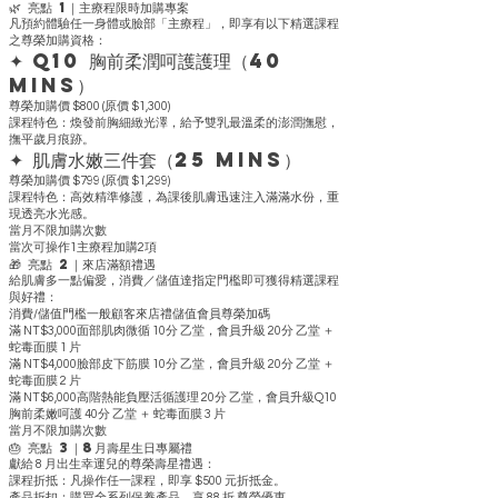
🌿 亮點 1｜主療程限時加購專案
凡預約體驗任一身體或臉部「主療程」，即享有以下精選課程
之尊榮加購資格：
✦ Q10 胸前柔潤呵護護理（40
mins）
尊榮加購價 $800 (原價 $1,300)
課程特色：煥發前胸細緻光澤，給予雙乳最溫柔的澎潤撫慰，
撫平歲月痕跡。
✦ 肌膚水嫩三件套（25 mins）
尊榮加購價 $799 (原價 $1,299)
課程特色：高效精準修護，為課後肌膚迅速注入滿滿水份，重
現透亮水光感。
當月不限加購次數
當次可操作1主療程加購2項
🎁 亮點 2｜來店滿額禮遇
給肌膚多一點偏愛，消費／儲值達指定門檻即可獲得精選課程
與好禮：
消費/儲值門檻一般顧客來店禮儲值會員尊榮加碼
滿 NT$3,000面部肌肉微循 10分 乙堂，會員升級 20分 乙堂 ＋
蛇毒面膜 1 片
滿 NT$4,000臉部皮下筋膜 10分 乙堂，會員升級 20分 乙堂 ＋
蛇毒面膜 2 片
滿 NT$6,000高階熱能負壓活循護理 20分 乙堂，會員升級Q10
胸前柔嫩呵護 40分 乙堂 ＋ 蛇毒面膜 3 片
當月不限加購次數
🎂 亮點 3｜8月壽星生日專屬禮
獻給 8 月出生幸運兒的尊榮壽星禮遇：
課程折抵：凡操作任一課程，即享 $500 元折抵金。
產品折扣：購買全系列保養產品，享 88 折 尊榮優惠。