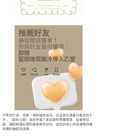
日常的忙碌，需要一場靜謐的加法。在這個充滿夏日氣息的 8
月，《媗聆心閣》為您準備了多款限時專屬禮遇，從奢華加
購、滿額精選好禮到壽星獨享折扣，讓您的身心與肌膚獲得最
深層的撫慰與滋養。