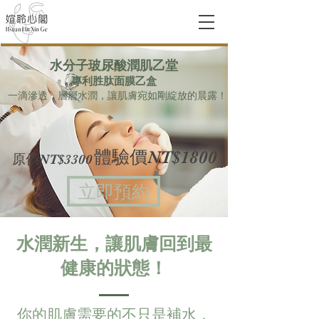
水分子玻尿酸潤肌乙堂
專利胜肽面膜乙盒
一滴滲透，層層水潤，讓肌膚宛如剛綻放的晨露！
體驗價NT$1800
原價NT$3300
立即預約
水潤新生，讓肌膚回到最
健康的狀態！
你的肌膚需要的不只是補水，