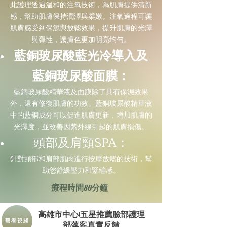
此護理透過溫和的注氧技術，為肌膚提供清新
感，幫助肌膚保持潤澤與柔嫩。注氧過程可讓
肌膚感受到保濕與放鬆效果，提升肌膚的光澤
與彈性，讓膚色更加明亮均勻。
藍銅玻尿酸藍光 冷導入及
藍銅玻尿酸面膜：
藍銅玻尿酸精華液及面膜除了具有保濕效果
外，還有修復肌膚的功效。藍銅玻尿酸精華液
中的藍銅成分可以促進肌膚更新，增加肌膚的
光澤度，並改善因紫外線引起的肌膚損傷。
頭部及肩頸SPA：
針對頸部和肩部肌肉進行按摩放鬆的技術，幫
助您舒緩壓力和緊繃感。
療程時間80分鐘
高雄市中心!五星推薦臉部護理
觀看視頻
​部落客真實反饋