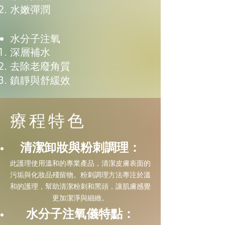
水嫩彈潤
水分子注氧
深層補水
去除老廢角質
鎮靜與舒緩效
療程特色
清潔卸妝與粉刺調理：
此護理使用溫和的專業產品，清潔皮膚表面的
污垢與化妝品殘留物。粉刺調理方法專注於溫
和的護理，幫助清潔粉刺和黑頭，讓肌膚感覺
更加潔淨與細緻。
水分子注氧儀特點：