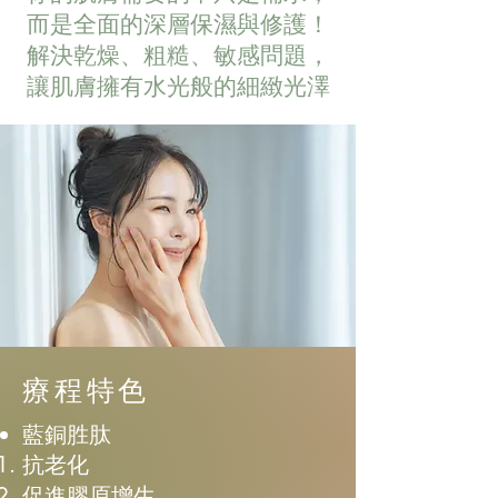
而是全面的深層保濕與修護！
解決乾燥、粗糙、敏感問題，
讓肌膚擁有水光般的細緻光澤
療程特色
藍銅胜肽
抗老化
促進膠原增生