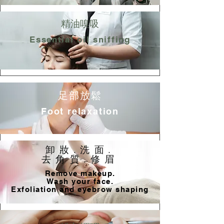
精油嗅吸
Essential oil sniffing
足部放鬆
Foot relaxation
卸妝.洗面.
去角質.修眉
Remove makeup.
Wash your face.
Exfoliation and eyebrow shaping