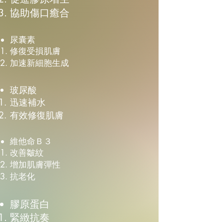
協助傷口癒合
尿囊素​
修復受損肌膚
加速新細胞生成
玻尿酸
迅速補水
有效修復肌膚
維他命Ｂ３
改善皺紋
增加肌膚彈性
抗老化
膠原蛋白
緊緻抗奏