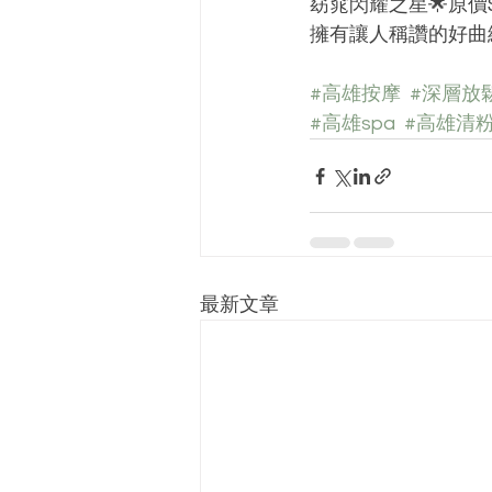
窈窕閃耀之星🌟原價$3
擁有讓人稱讚的好曲線💃
#高雄按摩
#深層放
#高雄spa
#高雄清
最新文章