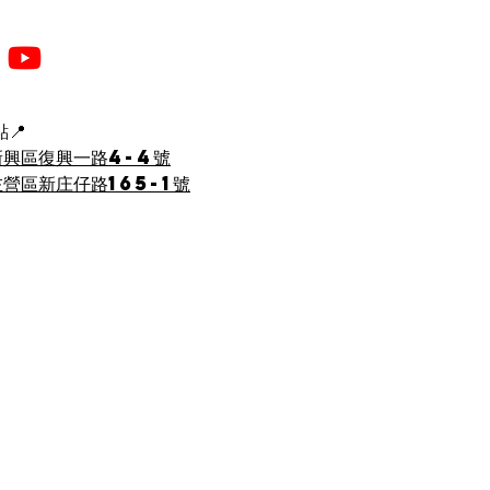
📍
新興區復興一路4-4號
營區新庄仔路165-1號