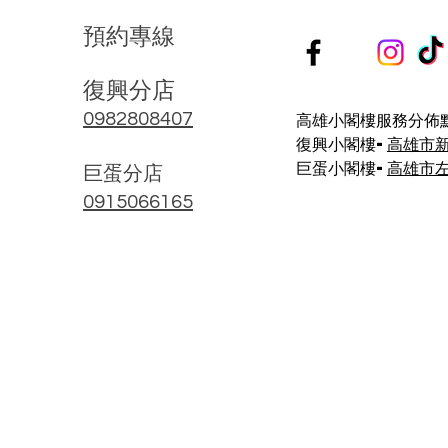
預
約
專
線
復興分店
高雄小閣樓服務分佈點
0982808407
復興小閣樓-
高雄市
巨蛋小閣樓-
高雄市左
​巨蛋分店
0915066165