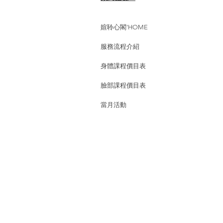
媗聆心閣'HOME
服務流程介紹
身體課程價目表
臉部課程價目表
當月活動