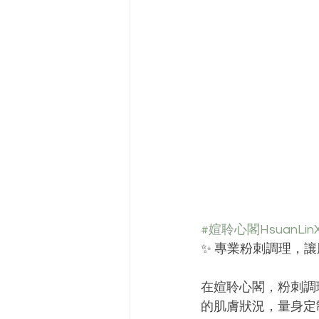
#媗聆心閣HsuanLinX
✨ 專業粉刺調理，讓
在媗聆心閣，粉刺調
的肌膚狀況，量身定