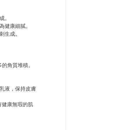
成。
為健康細膩。
刺生成。
多的角質堆積。
乳液，保持皮膚
有健康無瑕的肌