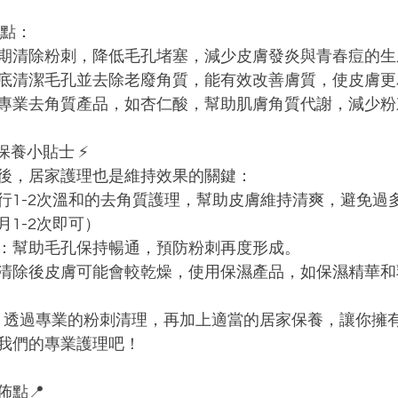
優點：
期清除粉刺，降低毛孔堵塞，減少皮膚發炎與青春痘的生
底清潔毛孔並去除老廢角質，能有效改善膚質，使皮膚更
專業去角質產品，如杏仁酸，幫助肌膚角質代謝，減少粉
養小貼士 ⚡ 
後，居家護理也是維持效果的關鍵：
行1-2次溫和的去角質護理，幫助皮膚維持清爽，避免過
1-2次即可）
：幫助毛孔保持暢通，預防粉刺再度形成。
清除後皮膚可能會較乾燥，使用保濕產品，如保濕精華和
吸！ 透過專業的粉刺清理，再加上適當的居家保養，讓你擁
我們的專業護理吧！
佈點📍