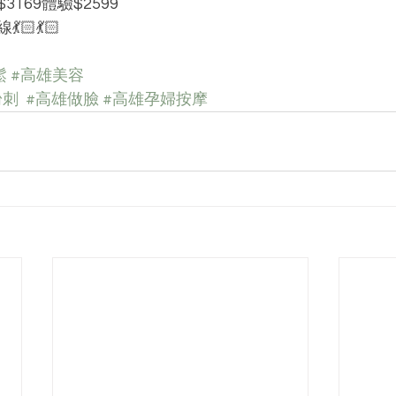
169體驗$2599
🏻💃🏻
鬆
#高雄美容
粉刺
#高雄做臉
#高雄孕婦按摩