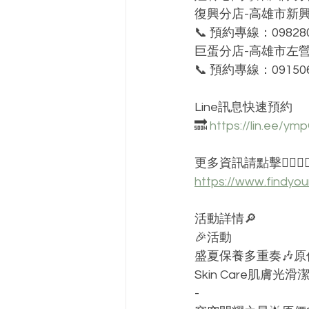
復興分店-高雄市新興
📞 預約專線：098280
巨蛋分店-高雄市左營
📞 預約專線：091506
Line訊息快速預約 
🔜 
https://lin.ee/ym
更多資訊請點擊👇🏻👇
https://www.findyo
活動詳情🔎
🎉活動
盛夏保養多重奏🎶原價$
Skin Care肌膚光
-