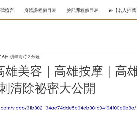
聆聽媗言
身體課程價目表
臉部課程價目表
💫【名人推
月16日
讀畢需時 2 分鐘
高雄美容｜高雄按摩｜高
刺清除祕密大公開
tic.com/video/3fb302_34ae74dde5e94eb38fc94f94f00e0b8a/