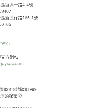
區復興一路4-4號
8407
區新庄仔路165-1號
6165
pO5XJ
🏻官方網站 
urjoyspa.com
2818體驗$1999
滑潔淨的秘密🤫