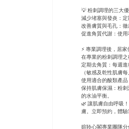
💡 粉刺調理的三大
減少堵塞與發炎：定
改善膚質與毛孔：徹
促進角質代謝：使用
⚡ 專業調理後，居家保
在專業的粉刺調理之
定期去角質：每週進
（敏感及乾性肌膚每月
使用適合的酸類產品
保持肌膚保濕：粉刺
的水油平衡。
🌿 讓肌膚自由呼
膚。立即預約，體驗
媗聆心閣專業團隊分