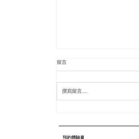
2025高雄按摩芳療spa
留言
推薦｜身體求救訊號｜身體問
題自我檢測
你的肩頸是否僵硬不適？你的腰背
是否時常隱隱作痛？壓力與疲勞是
撰寫留言......
否讓你的睡眠變得困難重重？ 別
擔心，我們的專業芳療護理，為你
找回身心的平衡與舒適！ ⁡ 🌟 媗聆
心閣的全身手技芳療放鬆護理：
✔️ 促進淋巴循環，減輕水腫，幫
助代謝廢物。 ✔️...
預約體驗📆