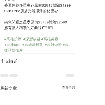
盛夏保養多重奏🎶原價$2818體驗$1999
Skin Care肌膚光滑潔淨的秘密🤫
-
窈窕閃耀之星🌟原價$3169體驗$2599
擁有讓人稱讚的好曲線💃🏻💃🏻
#高雄按摩
#深層放鬆
#高雄美容
#高雄spa
#高雄清粉刺
#高雄做臉
#高
雄孕婦按摩
查看全部
最新文章