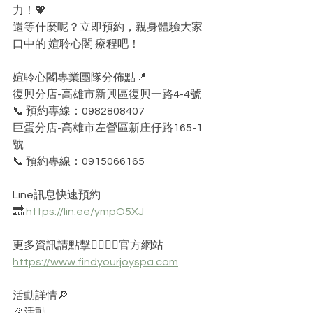
力！💖
還等什麼呢？立即預約，親身體驗大家
口中的 媗聆心閣 療程吧！
媗聆心閣專業團隊分佈點📍
復興分店-高雄市新興區復興一路4-4號
📞 預約專線：0982808407
巨蛋分店-高雄市左營區新庄仔路165-1
號
📞 預約專線：0915066165
Line訊息快速預約 
🔜 
https://lin.ee/ympO5XJ
更多資訊請點擊👇🏻👇🏻官方網站 
https://www.findyourjoyspa.com
活動詳情🔎
🎉活動