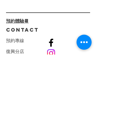
的革命。透過 專業診斷+客製
線加深|少女線
化療程，我們一步步解決肌膚
屏障受損、深層乾燥、泛紅刺
預約體驗📆
激等問題。 ⁡ 🌺 療程亮點：
CONTACT
🔸...
預
約
專
線
復興分店
0982808407
​巨蛋分店
0915066165