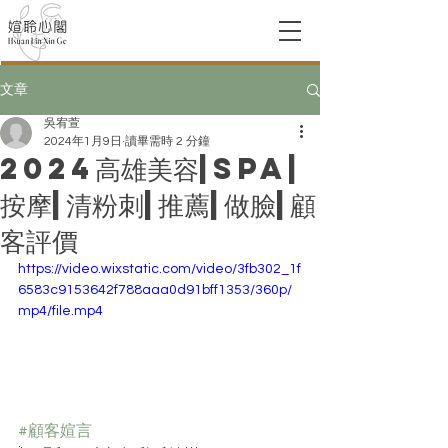
文章
吳宥萱
2024年1月9日
讀畢需時 2 分鐘
2024高雄美容|spa|
按摩|清粉刺|推薦|做臉|顧
客評價
https://video.wixstatic.com/video/3fb302_1f
6583c9153642f788aaa0d91bff1353/360p/
mp4/file.mp4
#顧客媗言