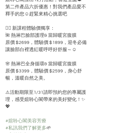
第二件產品六折優惠！對我們產品愛不
釋手的您☺️趕緊來精心挑選吧
💆‍♀️ 新課程體驗價獨享：
🌺 熱淋巴臉部護理& 當歸暖宮腹膜
原價 $2699，體驗價 $1899，迎冬必備
讓臉部白裡透紅暖呼呼好舒服～☺️
🌸 熱淋巴全身循環& 當歸暖宮腹膜
原價 $3399，體驗價 $2599，身心舒
暢，溫暖自然之美。
⚠️活動期限至1/31請即預約您的專屬護
理，感受媗聆心閣帶來的美好變化！✨
💖
#媗聆心閣美容芳療
#私訊我們了解更多
🌱 