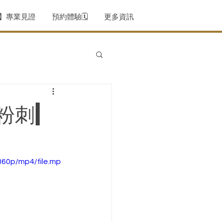
薦】專業見證
預約體驗🗓️
更多資訊
粉刺|
360p/mp4/file.mp