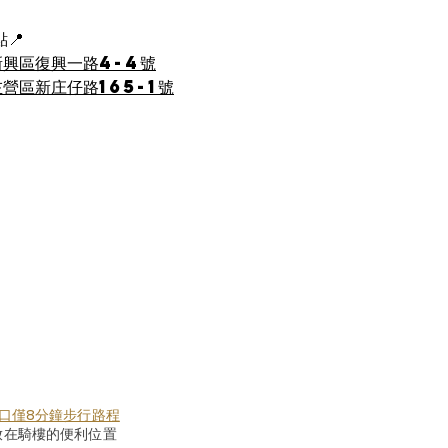
📍
新興區復興一路4-4號
營區新庄仔路165-1號
口僅8分鐘步行路程
放在騎樓的便利位置