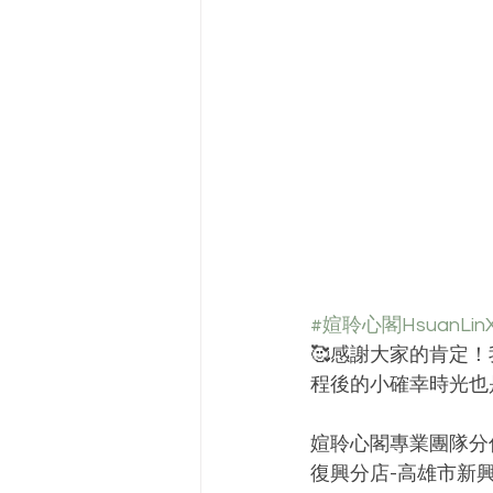
#媗聆心閣HsuanLinX
🥰感謝大家的肯定
程後的小確幸時光也是
媗聆心閣專業團隊分
復興分店-高雄市新興