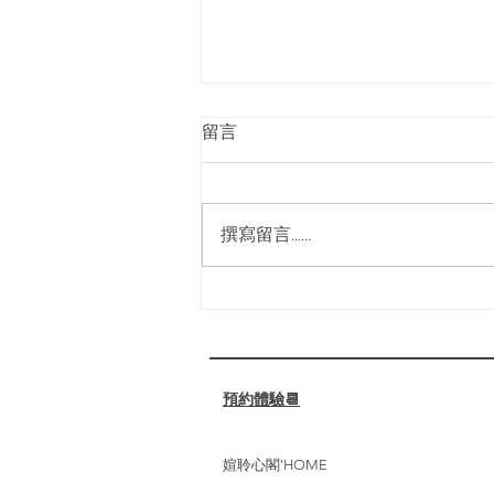
2025高雄按摩芳療spa
留言
推薦｜身體求救訊號｜身體問
題自我檢測
你的肩頸是否僵硬不適？你的腰背
是否時常隱隱作痛？壓力與疲勞是
撰寫留言......
否讓你的睡眠變得困難重重？ 別
擔心，我們的專業芳療護理，為你
找回身心的平衡與舒適！ ⁡ 🌟 媗聆
心閣的全身手技芳療放鬆護理：
✔️ 促進淋巴循環，減輕水腫，幫
助代謝廢物。 ✔️...
預約體驗📆
媗聆心閣'HOME