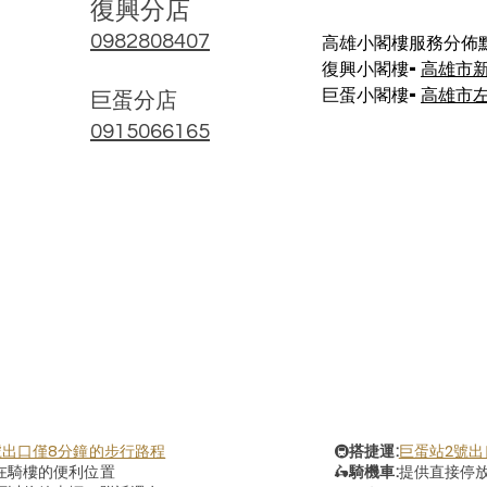
復興分店
高雄小閣樓服務分佈點
0982808407
復興小閣樓-
高雄市
巨蛋小閣樓-
高雄市左
​巨蛋分店
0915066165
號出口僅8分鐘的步行路程
🚇
搭捷運:
巨蛋站2號出
在騎樓的便利位置
🛵
騎機車:
提供直接停