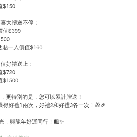
值$150
0，驚喜大禮送不停：
價值$399
500
痠痛鈦貼一入價值$160
，超值好禮送上：
值$720
值$1500
9止，更特別的是，您可以累計贈送！
獲得好禮1兩次，好禮2和好禮3各一次！🎁🎉
，與龍年好運同行！🛍️✨