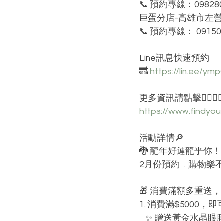
📞 預約專線：098280
巨蛋分店-高雄市左營
📞 預約專線： 09150
Line訊息快速預約 
🔜 
https://lin.ee/ym
更多資訊請點擊👇🏻👇
https://www.findyo
活動詳情🔎
🐉 龍年好運龍乎你！
2月份預約，購物樂不
🎁 消費滿額多重
1. 消費滿$5000
   ✨ 贈送黃金水晶