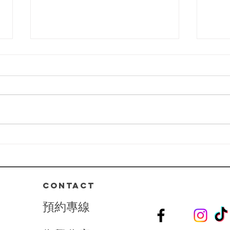
2025|高雄美容spa做臉
推薦｜敏感肌乾性肌膚｜判斷
膚質問題改善
你的肌膚正在向你求救嗎？敏感、
乾燥、泛紅、暗沉……這些困擾真
的可以解決！✨ ⁡ 我們的【嫩白柔
光臉部護理】不僅僅是護膚，還是
20
一場肌膚健康的革命。透過 專業
臉部
診斷+客製化療程，我們一步步解
深|
決肌膚屏障受損、深層乾燥、泛紅
刺激等問題。 ⁡ 🌺 療程亮點： 🔸...
CONTACT
預
約
專
線