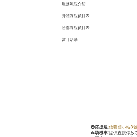
服務流程介紹
身體課程價目表
臉部課程價目表
當月活動
🚇
搭捷運:
信義國小站3
🛵
騎機車:
提供直接停放