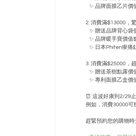
   ✨ 品牌面膜乙片價
2. 消費滿$1300
   ✨ 贈送品牌背心袋
   ✨ 品牌暖手寶價值$
   ✨ 日本Phiten
3. 消費滿$25000
   ✨ 贈送茶樹點露價
   ✨ 專利面膜乙盒價
⏰ 這波好康到2/2
例如，消費30000可
趕緊預約您的購物時光