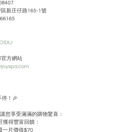
8407
區新庄仔路165-1號
66165
pO5XJ
🏻官方網站 
urjoyspa.com
停！🎉
送，讓您享受滿滿的購物驚喜：
，即可獲得豐富回饋：
眼膜一片價值$70