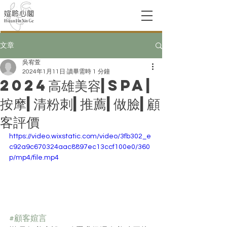
文章
吳宥萱
2024年1月11日
讀畢需時 1 分鐘
2024高雄美容|spa|
按摩|清粉刺|推薦|做臉|顧
客評價
https://video.wixstatic.com/video/3fb302_e
c92a9c670324aac8897ec13ccf100e0/360
p/mp4/file.mp4
#顧客媗言