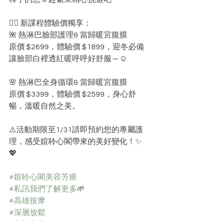
💆‍♀️ 新課程體驗價獨享：
🌺 熱淋巴臉部護理& 當歸暖宮腹膜
原價 $2699，體驗價 $1899，迎冬必備
讓臉部白裡透紅暖呼呼好舒服～☺️
🌸 熱淋巴全身循環& 當歸暖宮腹膜
原價 $3399，體驗價 $2599，身心舒
暢，溫暖自然之美。
⚠️活動期限至1/31請即預約您的專屬護
理，感受媗聆心閣帶來的美好變化！✨
💖
#媗聆心閣美容芳療
#私訊我們了解更多
🌱 
#高雄按摩
#深層放鬆