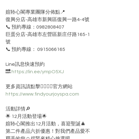
媗聆心閣專業團隊分佈點📍
復興分店-高雄市新興區復興一路4-4號
📞 預約專線：0982808407
巨蛋分店-高雄市左營區新庄仔路165-1
號
📞 預約專線： 0915066165
Line訊息快速預約 
🔜 
https://lin.ee/ympO5XJ
更多資訊請點擊👇🏻👇🏻官方網站 
https://www.findyourjoyspa.com
活動詳情🔎
🌟 12月活動登場🌟
媗聆心閣推出12月活動，喜迎聖誕🎄
第二件產品六折優惠！對我們產品愛不
釋手的您☺️趕緊來精心挑選吧