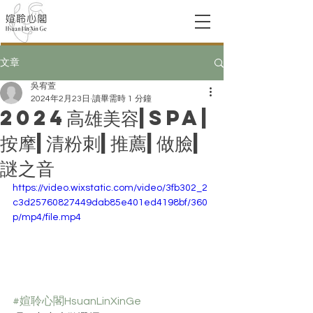
文章
吳宥萱
2024年2月23日
讀畢需時 1 分鐘
2024高雄美容|spa|
按摩|清粉刺|推薦|做臉|
謎之音
https://video.wixstatic.com/video/3fb302_2
c3d25760827449dab85e401ed4198bf/360
p/mp4/file.mp4
#媗聆心閣HsuanLinXinGe