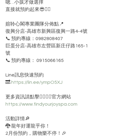
嗯…小孩才做選擇
直接就預約起來😎👍🏻
媗聆心閣專業團隊分佈點📍
復興分店-高雄市新興區復興一路4-4號
📞 預約專線：0982808407
巨蛋分店-高雄市左營區新庄仔路165-1
號
📞 預約專線： 0915066165
Line訊息快速預約 
🔜 
https://lin.ee/ympO5XJ
更多資訊請點擊👇🏻👇🏻官方網站 
https://www.findyourjoyspa.com
活動詳情🔎
🐉 龍年好運龍乎你！
2月份預約，購物樂不停！🎉