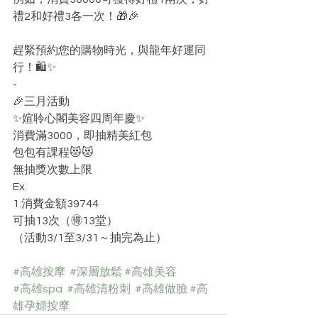
禮2和好禮3各一次！🎁🎉
趕緊預約您的購物時光，與龍年好運同
行！🛍️✨
-
🎉三月活動
✨媗聆心閣美容四周年慶✨
消費滿3000，即抽精美紅包
包包有課程😻😻
無抽獎次數上限
Ex.
1.消費金額39744
可抽13次（🉐13堂）
（活動3/1至3/31～抽完為止）
#高雄按摩
#深層放鬆
#高雄美容
#高雄spa
#高雄清粉刺
#高雄做臉
#高
雄孕婦按摩