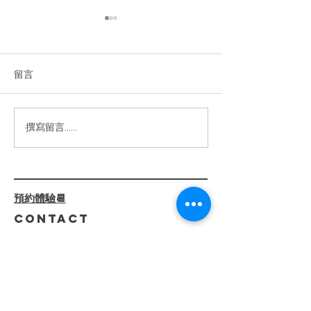
2025|高雄美容spa
做臉推薦｜敏感肌乾性肌
膚｜判斷膚質問題改善
留言
你的肌膚正在向你求救嗎？敏
感、乾燥、泛紅、暗沉……這
些困擾真的可以解決！✨ ⁡ 我們
的【嫩白柔光臉部護理】不僅
2024高雄美
撰寫留言......
僅是護膚，還是一場肌膚健康
薦|臉部緊緻|小
的革命。透過 專業診斷+客製
線加深|少女線
化療程，我們一步步解決肌膚
屏障受損、深層乾燥、泛紅刺
預約體驗📆
激等問題。 ⁡ 🌺 療程亮點：
CONTACT
🔸...
預
約
專
線
復興分店
0982808407
​巨蛋分店