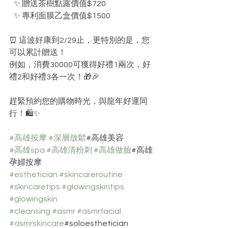
   ✨ 贈送茶樹點露價值$720
   ✨ 專利面膜乙盒價值$1500
⏰ 這波好康到2/29止，更特別的是，您
可以累計贈送！
例如，消費30000可獲得好禮1兩次，好
禮2和好禮3各一次！🎁🎉
趕緊預約您的購物時光，與龍年好運同
行！🛍️✨
#高雄按摩
#深層放鬆
#高雄美容 
#高雄spa
#高雄清粉刺
#高雄做臉
#高雄
孕婦按摩
#esthetician
#skincareroutine
#skincaretips
#glowingskintips
#glowingskin
#cleansing
#asmr
#asmrfacial
#asmrskincare
#soloesthetician