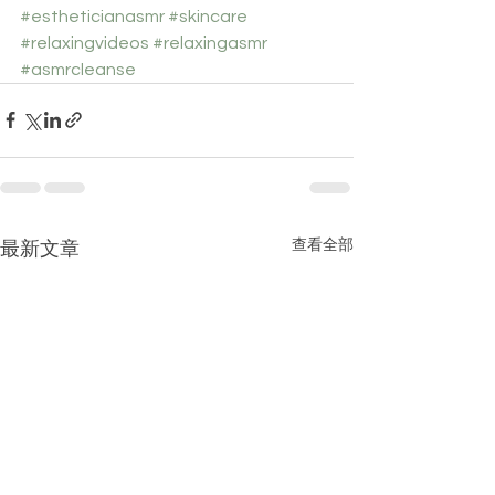
#estheticianasmr
#skincare
#relaxingvideos
#relaxingasmr
#asmrcleanse
查看全部
最新文章