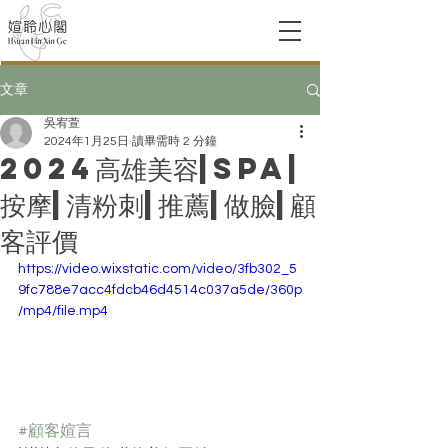
文章
吳宥萱
2024年1月25日
讀畢需時 2 分鐘
2024高雄美容|spa|
按摩|清粉刺|推薦|做臉|顧
客評價
https://video.wixstatic.com/video/3fb302_5
9fc788e7acc4fdcb46d4514c037a5de/360p
/mp4/file.mp4
#顧客媗言