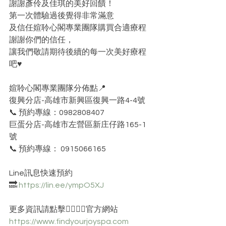
謝謝彥伶及佳琪的美好回饋！
第一次體驗過後覺得非常滿意
及信任媗聆心閣專業團隊購買合適療程
謝謝你們的信任，
讓我們敬請期待後續的每一次美好療程
吧♥️
媗聆心閣專業團隊分佈點📍
復興分店-高雄市新興區復興一路4-4號
📞 預約專線：0982808407
巨蛋分店-高雄市左營區新庄仔路165-1
號
📞 預約專線： 0915066165
Line訊息快速預約 
🔜 
https://lin.ee/ympO5XJ
更多資訊請點擊👇🏻👇🏻官方網站 
https://www.findyourjoyspa.com