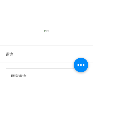
2025|高雄美容spa
做臉推薦｜敏感肌乾性肌
膚｜判斷膚質問題改善
留言
你的肌膚正在向你求救嗎？敏
感、乾燥、泛紅、暗沉……這
些困擾真的可以解決！✨ ⁡ 我們
的【嫩白柔光臉部護理】不僅
2024高雄美
撰寫留言......
僅是護膚，還是一場肌膚健康
薦|臉部緊緻|小
的革命。透過 專業診斷+客製
線加深|少女線
化療程，我們一步步解決肌膚
屏障受損、深層乾燥、泛紅刺
預約體驗📆
激等問題。 ⁡ 🌺 療程亮點：
CONTACT
🔸...
預
約
專
線