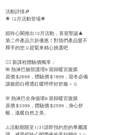
活動詳情🔎
🌟 12月活動登場🌟
媗聆心閣推出12月活動，喜迎聖誕🎄
第二件產品六折優惠！對我們產品愛不
釋手的您☺️趕緊來精心挑選吧
💆‍♀️ 新課程體驗價獨享：
🌺 熱淋巴臉部護理& 當歸暖宮腹膜
原價 $2699，體驗價 $1899，迎冬必備
讓臉部白裡透紅暖呼呼好舒服～☺️
🌸 熱淋巴全身循環& 當歸暖宮腹膜
原價 $3399，體驗價 $2599，身心舒
暢，溫暖自然之美。
⚠️活動期限至1/31請即預約您的專屬護
理，感受媗聆心閣帶來的美好變化！✨