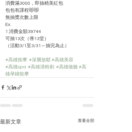
消費滿3000，即抽精美紅包
包包有課程😻😻
無抽獎次數上限
Ex.
1.消費金額39744
可抽13次（🉐13堂）
（活動3/1至3/31～抽完為止）
#高雄按摩
#深層放鬆
#高雄美容
#高雄spa
#高雄清粉刺
#高雄做臉
#高
雄孕婦按摩
查看全部
最新文章