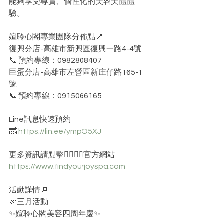
能夠享受尊貴、個性化的美容美體體
驗。
媗聆心閣專業團隊分佈點📍
復興分店-高雄市新興區復興一路4-4號
📞 預約專線：0982808407
巨蛋分店-高雄市左營區新庄仔路165-1
號
📞 預約專線：0915066165
Line訊息快速預約 
🔜 
https://lin.ee/ympO5XJ
更多資訊請點擊👇🏻👇🏻官方網站 
https://www.findyourjoyspa.com
活動詳情🔎
🎉三月活動
✨媗聆心閣美容四周年慶✨