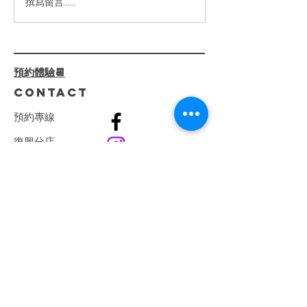
的【嫩白柔光臉部護理】不僅
2024高雄美
撰寫留言......
僅是護膚，還是一場肌膚健康
薦|臉部緊緻|小
的革命。透過 專業診斷+客製
線加深|少女線
化療程，我們一步步解決肌膚
屏障受損、深層乾燥、泛紅刺
預約體驗📆
激等問題。 ⁡ 🌺 療程亮點：
CONTACT
🔸...
預
約
專
線
復興分店
0982808407
​巨蛋分店
0915066165