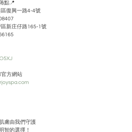
佈點📍
區復興一路4-4號
8407
區新庄仔路165-1號
6165
pO5XJ
🏻官方網站 
urjoyspa.com
肌膚由我們守護
明智的選擇！