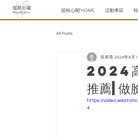
媗聆心閣'HOME
活動專區
All Posts
吳宥萱
2024年4月
2024
推薦|做臉
https://video.wixsta
4