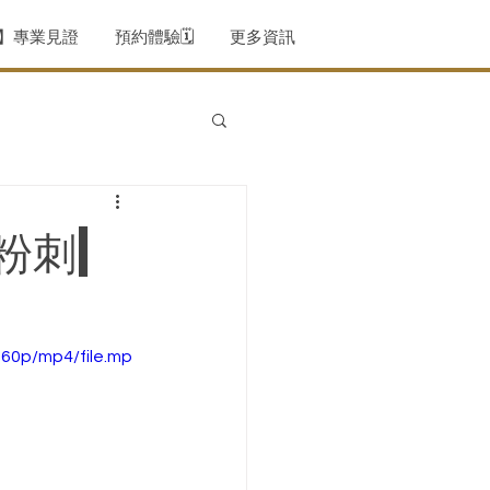
薦】專業見證
預約體驗🗓️
更多資訊
粉刺|
60p/mp4/file.mp