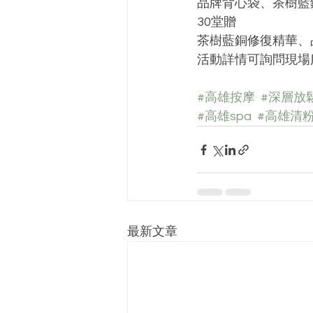
品牌背心袋、茶樹藍
30堂贈
茶樹藍銅修復精華、
活動詳情可詢問現場服
#高雄按摩
#深層放
#高雄spa
#高雄清
最新文章