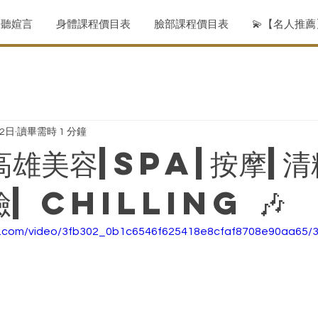
聆聽媗言
身體課程價目表
臉部課程價目表
💫【名人推
12日
讀畢需時 1 分鐘
高雄美容|spa|按摩|清
| chilling 🎶
tic.com/video/3fb302_0b1c6546f625418e8cfaf8708e90aa65/3