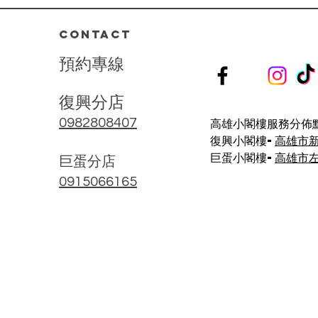
深|
決肌膚屏障受損、深層乾燥、泛紅
刺激等問題。 ⁡ 🌺 療程亮點： 🔸...
CONTACT
預
約
專
線
復興分店
高雄小閣樓服務分佈點
0982808407
復興小閣樓-
高雄市
巨蛋小閣樓-
高雄市左
​巨蛋分店
0915066165