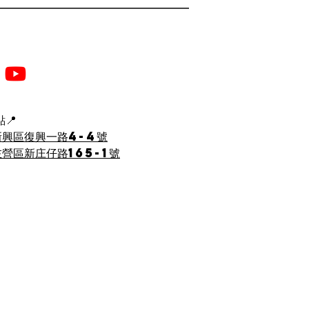
少女線
📍
新興區復興一路4-4號
營區新庄仔路165-1號