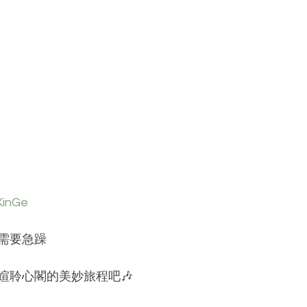
inGe
需要急躁
媗聆心閣的美妙旅程吧🎶