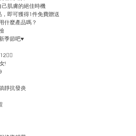
愛自己肌膚的絕佳時機
品，即可獲得1件免費贈送
用什麼產品嗎？
檢
季節吧♥️
🧜‍♀️
女!
9
鎮靜抗發炎
程