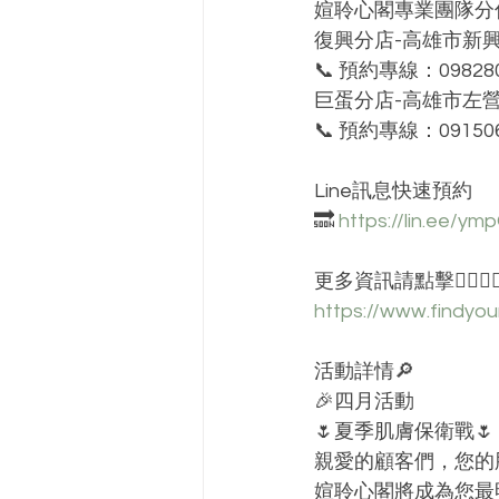
媗聆心閣專業團隊分
復興分店-高雄市新興
📞 預約專線：098280
巨蛋分店-高雄市左營
📞 預約專線：091506
Line訊息快速預約 
🔜 
https://lin.ee/ym
更多資訊請點擊👇🏻👇
https://www.findyo
活動詳情🔎
🎉四月活動
🌷夏季肌膚保衛戰🌷
親愛的顧客們，您的
媗聆心閣將成為您最