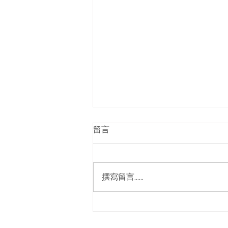
2025高雄按摩芳療spa
留言
推薦｜身體求救訊號｜身體問
題自我檢測
你的肩頸是否僵硬不適？你的腰背
是否時常隱隱作痛？壓力與疲勞是
撰寫留言......
否讓你的睡眠變得困難重重？ 別
擔心，我們的專業芳療護理，為你
找回身心的平衡與舒適！ ⁡ 🌟 媗聆
心閣的全身手技芳療放鬆護理：