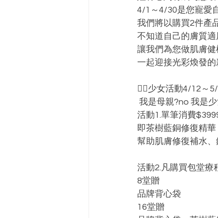
4/1～4/30是您寵
我們將以購買2件產
不知道自己的膚質適
讓我們為您做肌膚健
一起迎接光彩煥發的新
🧜‍♀️少女活動4/12～5/12
 我是母親?no 我是少
活動1.單筆消費$399
即茶樹藍銅修復精華
幫助肌膚修復補水、
活動2.凡購買包堂療
8堂贈
品牌背心袋
16堂贈