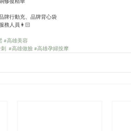
銅修復精華
品牌行動充、品牌背心袋
務人員👩🏻
鬆
#高雄美容
粉刺
#高雄做臉
#高雄孕婦按摩