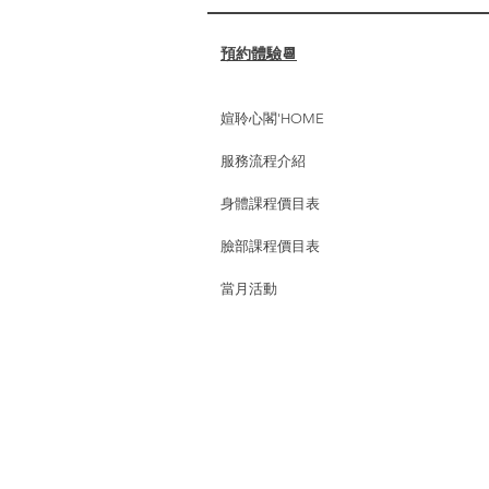
✔️ 促進淋巴循環，減輕水腫，幫
助代謝廢物。 ✔️...
預約體驗📆
媗聆心閣'HOME
服務流程介紹
身體課程價目表
臉部課程價目表
當月活動