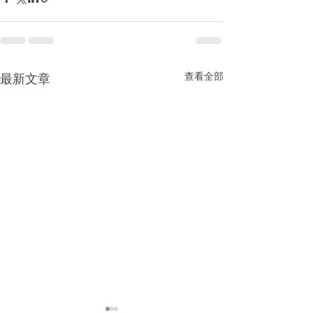
查看全部
最新文章