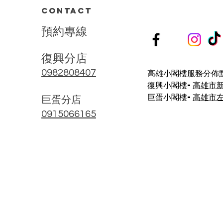
刺激等問題。 ⁡ 🌺 療程亮點： 🔸...
CONTACT
預
約
專
線
復興分店
高雄小閣樓服務分佈點
0982808407
復興小閣樓-
高雄市
巨蛋小閣樓-
高雄市左
​巨蛋分店
0915066165