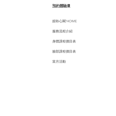
助代謝廢物。 ✔️...
預約體驗📆
媗聆心閣'HOME
服務流程介紹
身體課程價目表
臉部課程價目表
當月活動