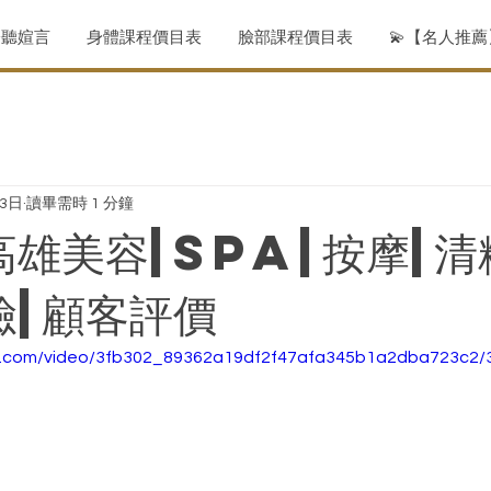
聆聽媗言
身體課程價目表
臉部課程價目表
💫【名人推
月3日
讀畢需時 1 分鐘
高雄美容|spa|按摩|清
臉|顧客評價
tic.com/video/3fb302_89362a19df2f47afa345b1a2dba723c2/