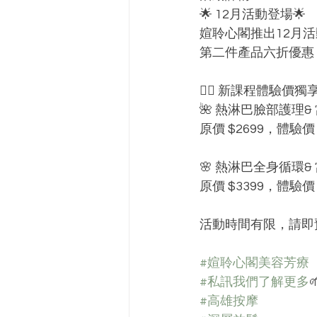
🌟 12月活動登場🌟
媗聆心閣推出12月活
第二件產品六折優惠
💆‍♀️ 新課程體驗價獨
🌺 熱淋巴臉部護理&
原價 $2699，體驗
🌸 熱淋巴全身循環&
原價 $3399，體驗
活動時間有限，請即
#媗聆心閣美容芳療
#私訊我們了解更多

#高雄按摩