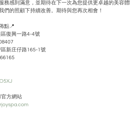
服務感到滿意，並期待在下一次為您提供更卓越的美容體
我們的照顧下持續改善。期待與您再次相會！
佈點📍
區復興一路4-4號
8407
區新庄仔路165-1號
66165
pO5XJ
🏻官方網站 
urjoyspa.com