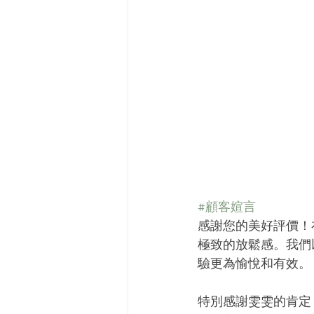
#顧客媗言
感謝您的美好評價！
極致的放鬆感。我們
驗更為愉悅和有效。
特別感謝雯雯的肯定