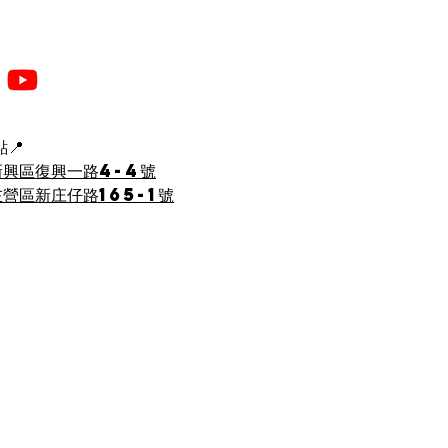
📍
新興區復興一路4-4號
營區新庄仔路165-1號