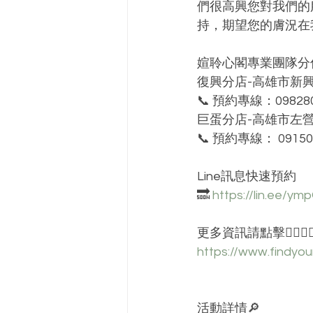
們很高興您對我們的
持，期望您的膚況在
媗聆心閣專業團隊分
復興分店-高雄市新興
📞 預約專線：098280
巨蛋分店-高雄市左營
📞 預約專線： 09150
Line訊息快速預約 
🔜 
https://lin.ee/ym
更多資訊請點擊👇🏻👇
https://www.findyo
活動詳情🔎