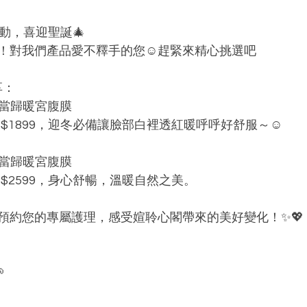
動，喜迎聖誕🎄
！對我們產品愛不釋手的您☺️趕緊來精心挑選吧
享：
 當歸暖宮腹膜
價 $1899，迎冬必備讓臉部白裡透紅暖呼呼好舒服～☺️
 當歸暖宮腹膜
價 $2599，身心舒暢，溫暖自然之美。
預約您的專屬護理，感受媗聆心閣帶來的美好變化！✨💖
 