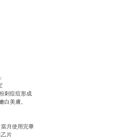
﻿
﻿
粉刺痘痘形成﻿
嫩白美膚。﻿
當月使用完畢﻿
乙片﻿