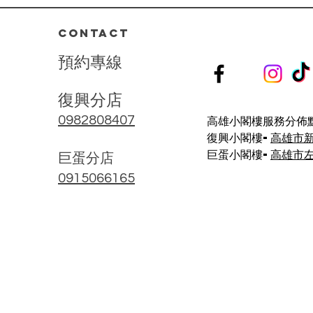
深|
決肌膚屏障受損、深層乾燥、泛紅
刺激等問題。 ⁡ 🌺 療程亮點： 🔸...
CONTACT
預
約
專
線
復興分店
高雄小閣樓服務分佈點
0982808407
復興小閣樓-
高雄市
巨蛋小閣樓-
高雄市左
​巨蛋分店
0915066165