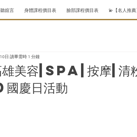
聆聽媗言
身體課程價目表
臉部課程價目表
💫【名人推
月10日
讀畢需時 1 分鐘
高雄美容|SPA|按摩|清
10國慶日活動