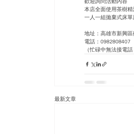
歡迎詢問活動內容 ﻿
本店全面使用茶樹精
一人一組拋棄式床單
地址：高雄市新興區復
電話：0982808407﻿
（忙碌中無法接電話，
最新文章