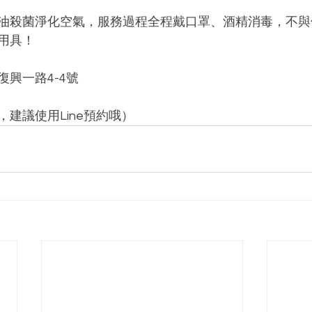
油殺菌淨化空氣，服務過程全程戴口罩、酒精消毒，不與
用具！﻿
興一路4-4號﻿
建議使用Line預約哦）