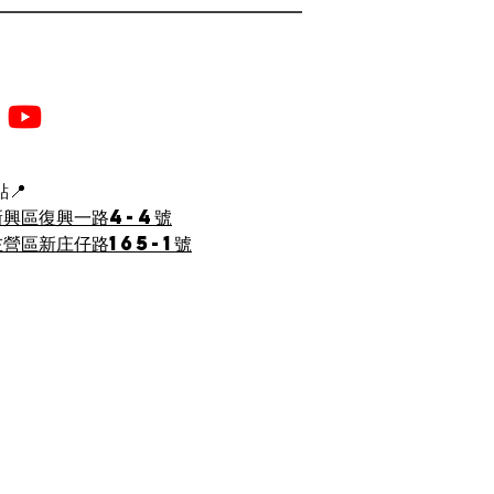
少女線
📍
新興區復興一路4-4號
營區新庄仔路165-1號