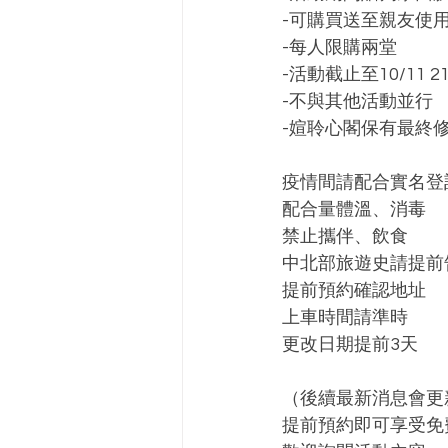
-可購買送至親友使用
-每人限購兩堂﻿
-活動截止至10/11 21:
-不與其他活動並行﻿
-媗聆心閣保有最終修
疫情間請配合實名登記
配合量體溫、消毒﻿
禁止攜伴、飲食﻿
中北部旅遊史請提前告
提前預約確認地址﻿
上車時間請準時﻿
更改日期提前3天﻿
（後續最新消息會更新
提前預約即可享受免