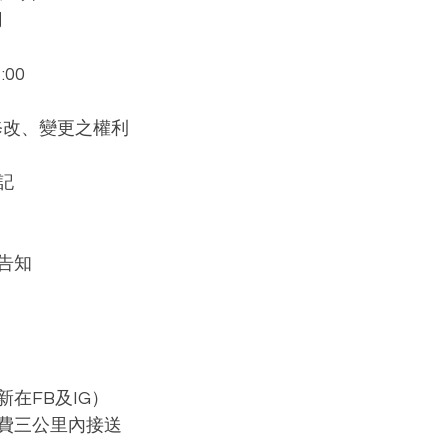
﻿
00﻿
改、變更之權利﻿
﻿
知﻿
在FB及IG）﻿
費三公里內接送﻿