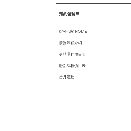
✔️ 促進淋巴循環，減輕水腫，幫
助代謝廢物。 ✔️...
預約體驗📆
媗聆心閣'HOME
服務流程介紹
身體課程價目表
臉部課程價目表
當月活動