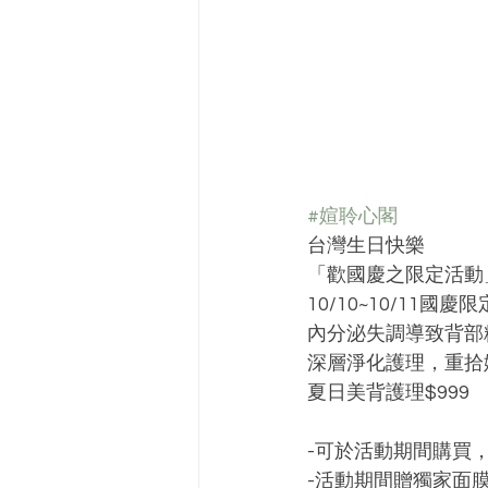
#媗聆心閣
台灣生日快樂﻿
「歡國慶之限定活動」
10/10~10/11國慶限定
內分泌失調導致背部
深層淨化護理，重拾
夏日美背護理$999﻿
-可於活動期間購買，
-活動期間贈獨家面膜