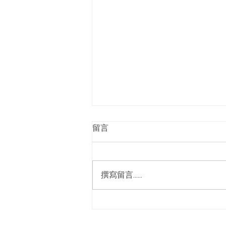
2025高雄按摩芳療spa
留言
推薦｜身體求救訊號｜身體問
題自我檢測
你的肩頸是否僵硬不適？你的腰背
是否時常隱隱作痛？壓力與疲勞是
撰寫留言......
否讓你的睡眠變得困難重重？ 別
擔心，我們的專業芳療護理，為你
找回身心的平衡與舒適！ ⁡ 🌟 媗聆
心閣的全身手技芳療放鬆護理：