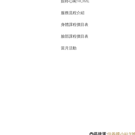
媗聆心閣'HOME
服務流程介紹
身體課程價目表
臉部課程價目表
當月活動
🚇
搭捷運:
信義國小站3