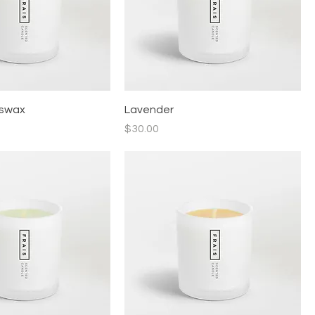
eswax
Lavender
價格
$30.00