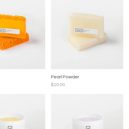
Pearl Powder
價格
$20.00