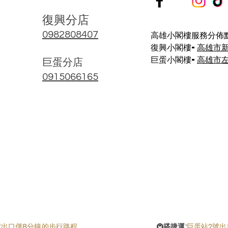
復興分店
高雄小閣樓服務分佈點
0982808407
復興小閣樓-
高雄市
巨蛋小閣樓-
高雄市左
​巨蛋分店
0915066165
號出口僅8分鐘的步行路程
🚇
搭捷運:
巨蛋站2號出