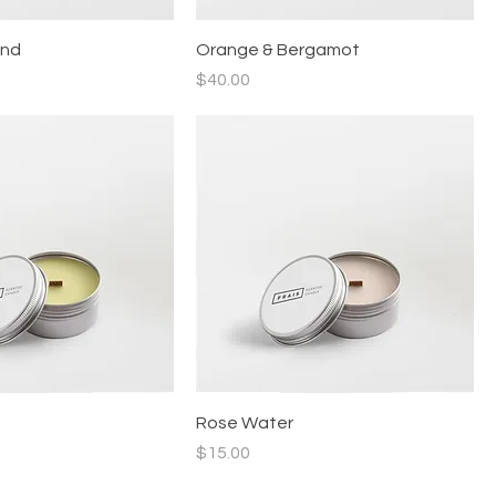
end
Orange & Bergamot
價格
$40.00
Rose Water
價格
$15.00