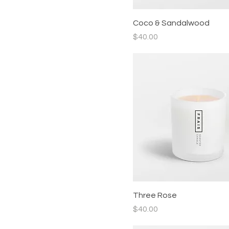
Coco & Sandalwood
價格
$40.00
Three Rose
價格
$40.00