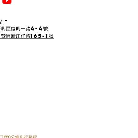
📍
新興區復興一路4-4號
營區新庄仔路165-1號
口僅8分鐘步行路程