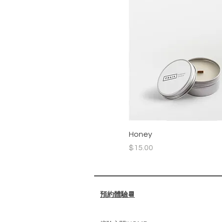
Honey
價格
$15.00
預約體驗📆