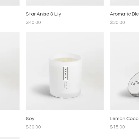
Star Anise & Lily
Aromatic Bl
價格
價格
$40.00
$30.00
Soy
Lemon Coco
價格
價格
$30.00
$15.00