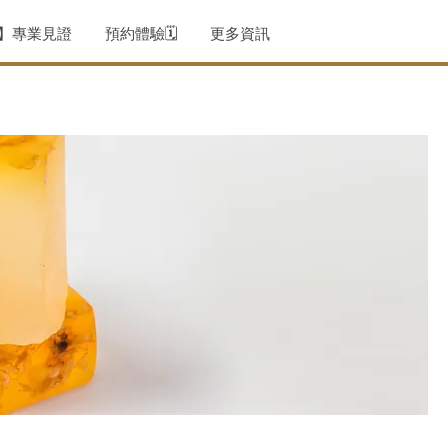
薦】專業見證
預約體驗🗓️
更多資訊