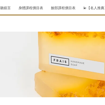
聆聽媗言
身體課程價目表
臉部課程價目表
💫【名人推