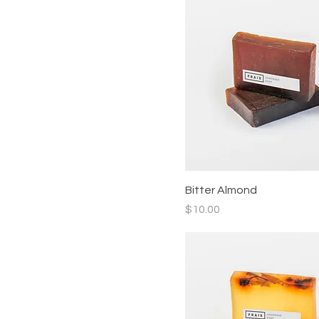
Bitter Almond
價格
$10.00