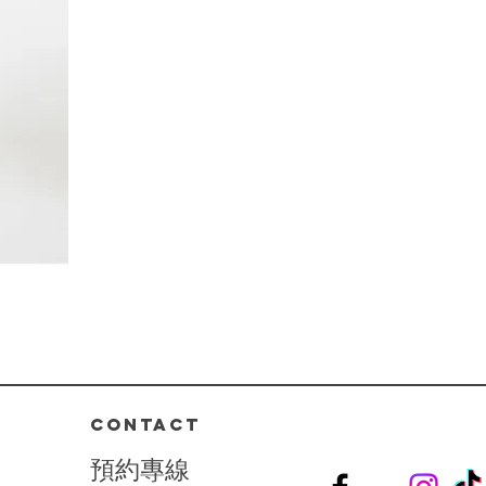
CONTACT
預
約
專
線